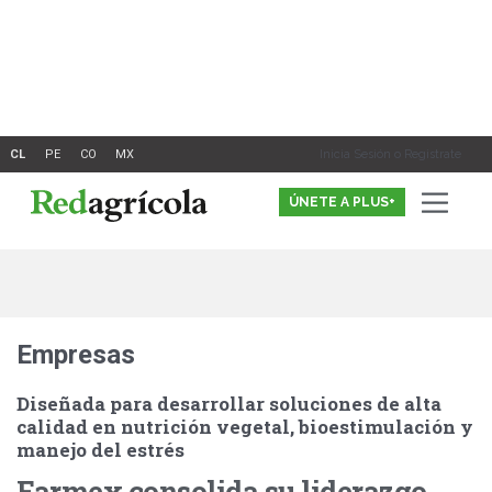
Ir
al
contenido
Inicia Sesión o Registrate
ÚNETE A PLUS+
Empresas
Diseñada para desarrollar soluciones de alta
calidad en nutrición vegetal, bioestimulación y
manejo del estrés
Farmex consolida su liderazgo