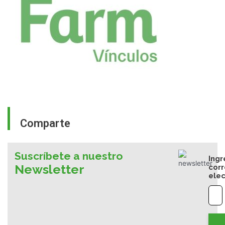
Comparte
Suscríbete a nuestro
Ingr
Newsletter
cor
elec