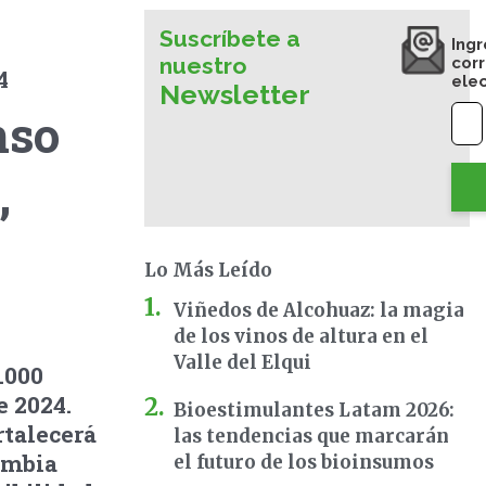
Suscríbete a
Ingr
nuestro
cor
4
ele
Newsletter
nso
,
Lo Más Leído
Viñedos de Alcohuaz: la magia
de los vinos de altura en el
Valle del Elqui
.000
e 2024.
Bioestimulantes Latam 2026:
rtalecerá
las tendencias que marcarán
ombia
el futuro de los bioinsumos