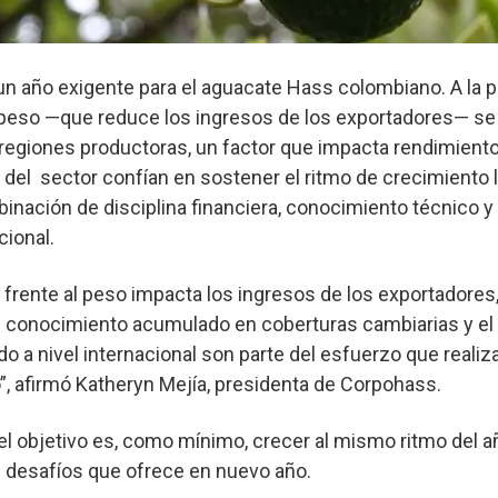
un año exigente para el aguacate Hass colombiano. A la 
l peso —que reduce los ingresos de los exportadores— s
s regiones productoras, un factor que impacta rendimientos
 del sector confían en sostener el ritmo de crecimiento 
nación de disciplina financiera, conocimiento técnico y
ional.
ar frente al peso impacta los ingresos de los exportadores,
del conocimiento acumulado en coberturas cambiarias y el
 a nivel internacional son parte del esfuerzo que reali
”, afirmó Katheryn Mejía, presidenta de Corpohass.
 el objetivo es, como mínimo, crecer al mismo ritmo del añ
s desafíos que ofrece en nuevo año.