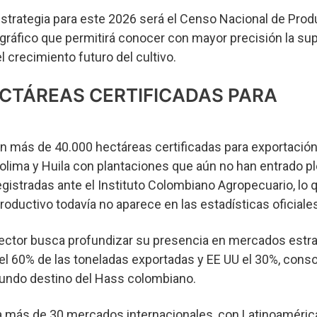
 estrategia para este 2026 será el Censo Nacional de Prod
tográfico que permitirá conocer con mayor precisión la sup
 crecimiento futuro del cultivo.
ECTÁREAS CERTIFICADAS PARA
 más de 40.000 hectáreas certificadas para exportación
olima y Huila con plantaciones que aún no han entrado 
gistradas ante el Instituto Colombiano Agropecuario, lo q
roductivo todavía no aparece en las estadísticas oficiales
 sector busca profundizar su presencia en mercados estr
el 60% de las toneladas exportadas y EE UU el 30%, cons
gundo destino del Hass colombiano.
ega a más de 30 mercados internacionales, con Latinoaméric