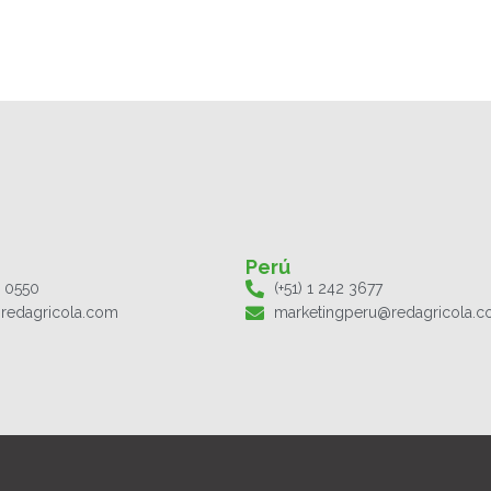
Perú
1 0550
(+51) 1 242 3677
redagricola.com
marketingperu@redagricola.