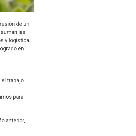
presión de un
e suman las
 y logística.
logrado en
 el trabajo
zamos para
o anterior,