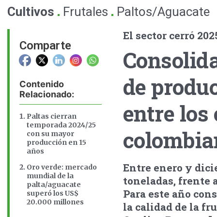
.
.
Cultivos
Frutales
Paltos/Aguacate
El sector cerró 20
Comparte
Consolid
de produc
Contenido
Relacionado:
entre los
Paltas cierran
temporada 2024/25
colombia
con su mayor
producción en 15
años
Entre enero y dici
Oro verde: mercado
mundial de la
toneladas, frente 
palta/aguacate
Para este año cons
superó los US$
20.000 millones
la calidad de la 