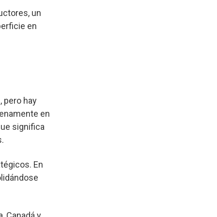
uctores, un
erficie en
, pero hay
plenamente en
ue significa
.
atégicos. En
olidándose
a, Canadá y