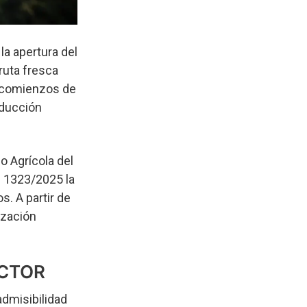
a apertura del
ruta fresca
a comienzos de
oducción
o Agrícola del
n 1323/2025 la
s. A partir de
ización
ECTOR
dmisibilidad