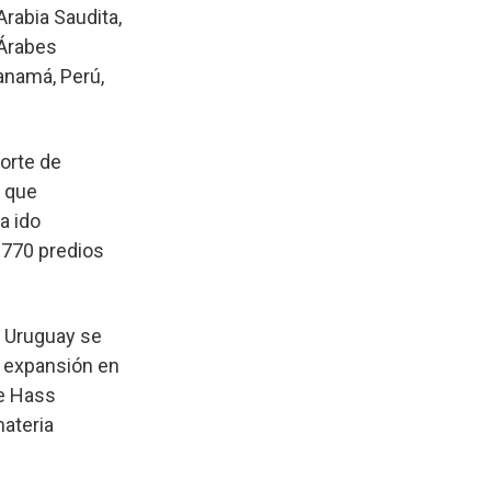
rabia Saudita,
 Árabes
anamá, Perú,
orte de
o que
a ido
 770 predios
n Uruguay se
a expansión en
te Hass
ateria