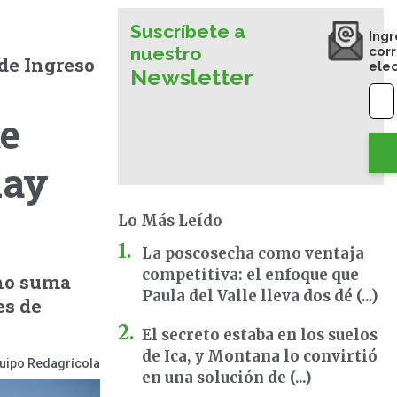
Suscríbete a
Ingr
nuestro
cor
 de Ingreso
ele
Newsletter
te
uay
Lo Más Leído
La poscosecha como ventaja
competitiva: el enfoque que
ano suma
Paula del Valle lleva dos dé (...)
es de
El secreto estaba en los suelos
de Ica, y Montana lo convirtió
uipo Redagrícola
en una solución de (...)