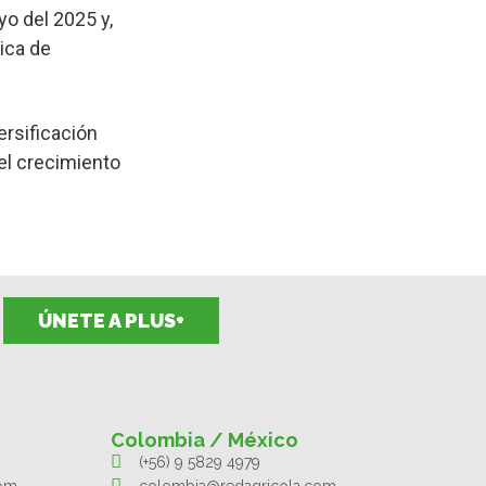
yo del 2025 y,
ica de
ersificación
el crecimiento
ÚNETE A PLUS+
Colombia / México
(+56) 9 5829 4979
com
colombia@redagricola.com