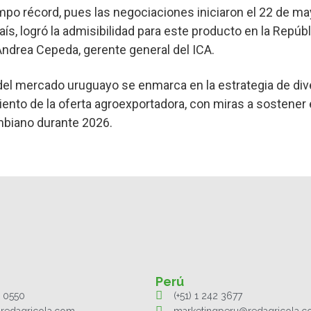
empo récord, pues las negociaciones iniciaron el 22 de ma
ís, logró la admisibilidad para este producto en la Repúbl
Andrea Cepeda, gerente general del ICA.
a del mercado uruguayo se enmarca en la estrategia de div
iento de la oferta agroexportadora, con miras a sostener 
mbiano durante 2026.
Perú
1 0550
(+51) 1 242 3677
redagricola.com
marketingperu@redagricola.