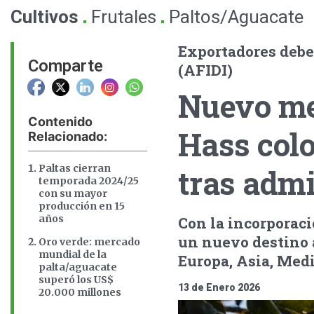
.
.
Cultivos
Frutales
Paltos/Aguacate
Exportadores deber
Comparte
(AFIDI)
Nuevo me
Contenido
Hass col
Relacionado:
Paltas cierran
tras admi
temporada 2024/25
con su mayor
producción en 15
años
Con la incorporac
un nuevo destino 
Oro verde: mercado
mundial de la
Europa, Asia, Med
palta/aguacate
superó los US$
13 de Enero 2026
20.000 millones