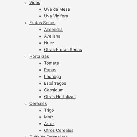
Vides
Uva de Mesa
Uva Vinífera
Frutos Secos
Almendra
Avellana
Nuez
Otras Frutas Secas
Hortalizas
Tomate
Papas
Lechuga
Espárragos
Capsicum
Otras Hortalizas
Cereales
Trigo
Maíz
Arroz
Otros Cereales
Cultivos Extensivos