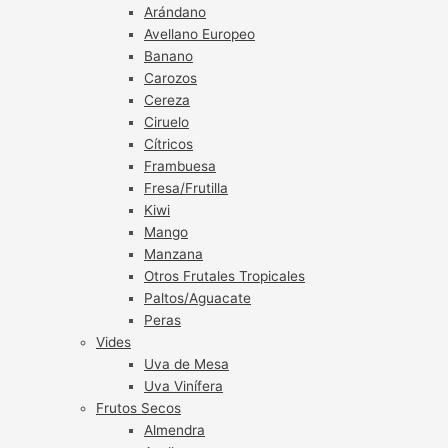
Arándano
Avellano Europeo
Banano
Carozos
Cereza
Ciruelo
Cítricos
Frambuesa
Fresa/Frutilla
Kiwi
Mango
Manzana
Otros Frutales Tropicales
Paltos/Aguacate
Peras
Vides
Uva de Mesa
Uva Vinífera
Frutos Secos
Almendra