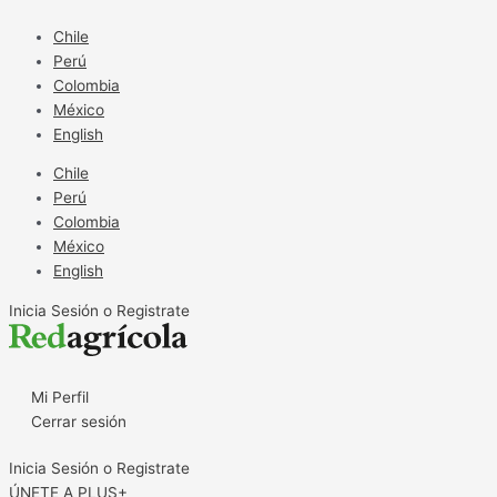
Ir
al
Chile
contenido
Perú
Colombia
México
English
Chile
Perú
Colombia
México
English
Inicia Sesión o Registrate
Mi Perfil
Cerrar sesión
Inicia Sesión o Registrate
ÚNETE A PLUS+