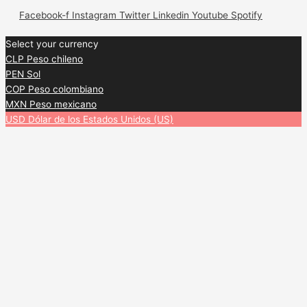
Facebook-f
Instagram
Twitter
Linkedin
Youtube
Spotify
Select your currency
CLP
Peso chileno
PEN
Sol
COP
Peso colombiano
MXN
Peso mexicano
USD
Dólar de los Estados Unidos (US)