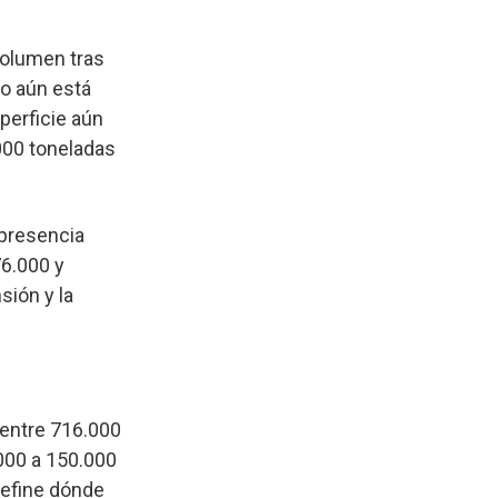
volumen tras
co aún está
perficie aún
000 toneladas
 presencia
76.000 y
sión y la
 entre 716.000
000 a 150.000
define dónde