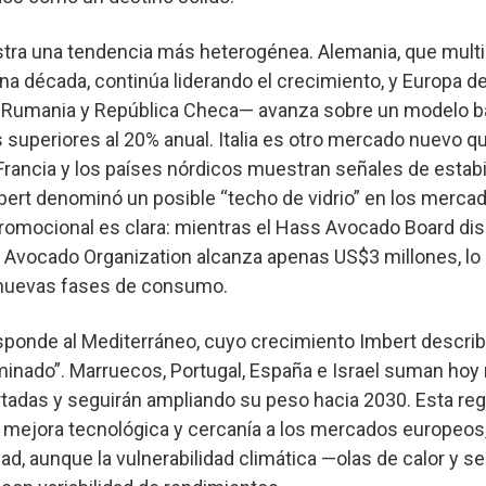
tra una tendencia más heterogénea. Alemania, que multi
a década, continúa liderando el crecimiento, y Europa de
a, Rumania y República Checa— avanza sobre un modelo 
 superiores al 20% anual. Italia es otro mercado nuevo 
rancia y los países nórdicos muestran señales de estabi
bert denominó un posible “techo de vidrio” en los merc
promocional es clara: mientras el Hass Avocado Board di
 Avocado Organization alcanza apenas US$3 millones, lo 
 nuevas fases de consumo.
esponde al Mediterráneo, cuyo crecimiento Imbert descri
inado”. Marruecos, Portugal, España e Israel suman hoy
tadas y seguirán ampliando su peso hacia 2030. Esta re
 mejora tecnológica y cercanía a los mercados europeos,
ad, aunque la vulnerabilidad climática —olas de calor y s