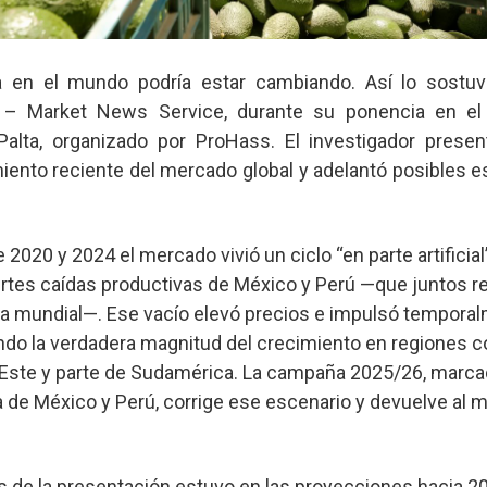
a en el mundo podría estar cambiando. Así lo sostuv
D – Market News Service, durante su ponencia en el
Palta, organizado por ProHass. El investigador presen
iento reciente del mercado global y adelantó posibles e
2020 y 2024 el mercado vivió un ciclo “en parte artificial”
ertes caídas productivas de México y Perú —que juntos 
rta mundial—. Ese vacío elevó precios e impulsó tempora
ndo la verdadera magnitud del crecimiento en regiones 
l Este y parte de Sudamérica. La campaña 2025/26, marcad
 de México y Perú, corrige ese escenario y devuelve al 
s de la presentación estuvo en las proyecciones hacia 2