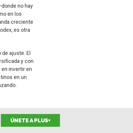
 —donde no hay
omo en los
manda creciente
odex, es otra
 de ajuste. El
sificada y con
en invertir en
stinos en un
nzando.
ÚNETE A PLUS+