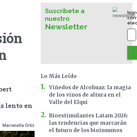
Suscríbete a
Ingr
nuestro
cor
ele
Newsletter
sión
un
Lo Más Leído
Viñedos de Alcohuaz: la magia
bert
de los vinos de altura en el
Valle del Elqui
s lento en
Bioestimulantes Latam 2026:
las tendencias que marcarán
Marienella Ortiz
el futuro de los bioinsumos