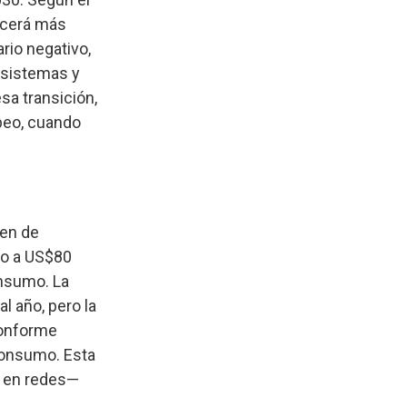
ecerá más
rio negativo,
 sistemas y
sa transición,
peo, cuando
gen de
no a US$80
onsumo. La
l año, pero la
conforme
consumo. Esta
 en redes—