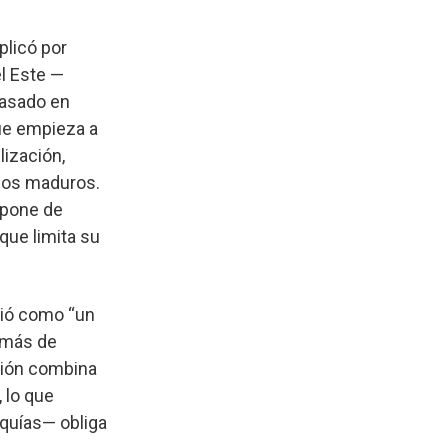
plicó por
l Este —
basado en
que empieza a
lización,
ados maduros.
spone de
que limita su
bió como “un
 más de
gión combina
 lo que
equías— obliga