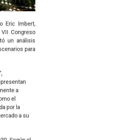
o Eric Imbert,
 VII Congreso
tó un análisis
scenarios para
,
representan
lmente a
como el
a por la
mercado a su
030. Según el