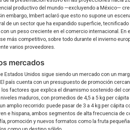
tencial productivo del mundo —excluyendo a México— cr
Sin embargo, Imbert aclaró que esto no supone un escena
al de un sector que ha expandido superficie, tecnificado
con un peso creciente en el comercio internacional. En e
rse más competitivo, sobre todo durante el invierno euro
nte varios proveedores.
los mercados
 que Estados Unidos sigue siendo un mercado con un mar
 El país cuenta con un presupuesto de promoción cerca
e los factores que explica el dinamismo sostenido del c
niveles maduros, con promedios de 4,5 a 5 kg per cápita a
un amplio recorrido: puede pasar de 3 a 4 kg per cápita 
ven e hispana, ambos segmentos de alta frecuencia de 
a, promoción y nuevos formatos como la fruta pequeña
os como un destino sólido.