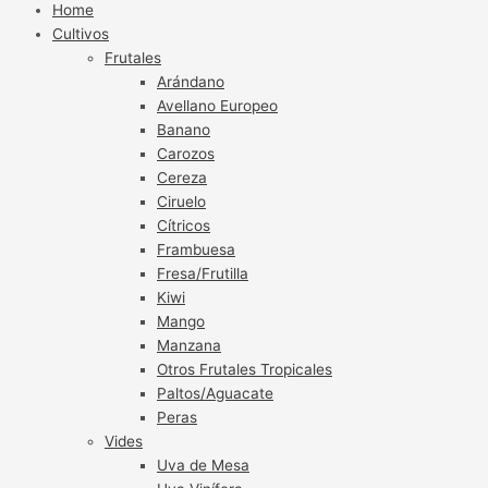
Home
Cultivos
Frutales
Arándano
Avellano Europeo
Banano
Carozos
Cereza
Ciruelo
Cítricos
Frambuesa
Fresa/Frutilla
Kiwi
Mango
Manzana
Otros Frutales Tropicales
Paltos/Aguacate
Peras
Vides
Uva de Mesa