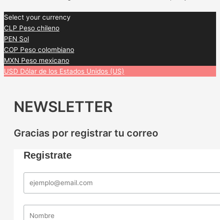
Select your currency
CLP
Peso chileno
PEN
Sol
COP
Peso colombiano
MXN
Peso mexicano
USD
Dólar de los Estados Unidos (US)
NEWSLETTER
Gracias por registrar tu correo
Registrate