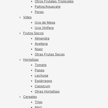
Otros Frutales Tropicales
Paltos/Aguacate
Peras
Vides
Uva de Mesa
Uva Vinífera
Frutos Secos
Almendra
Avellana
Nuez
Otras Frutas Secas
Hortalizas
Tomate
Papas
Lechuga
Espárragos
Capsicum
Otras Hortalizas
Cereales
Trigo
Maíz