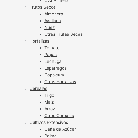
Uva Vinífera
Frutos Secos
Almendra
Avellana
Nuez
Otras Frutas Secas
Hortalizas
Tomate
Papas
Lechuga
Espárragos
Capsicum
Otras Hortalizas
Cereales
Trigo
Maíz
Arroz
Otros Cereales
Cultivos Extensivos
Caña de Azúcar
Palma