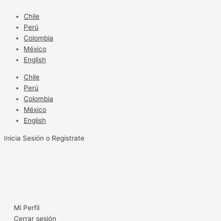
Ir
al
Chile
contenido
Perú
Colombia
México
English
Chile
Perú
Colombia
México
English
Inicia Sesión o Registrate
Mi Perfil
Cerrar sesión