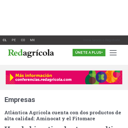
Ir
al
contenido
Inicia Sesión o Registrate
ÚNETE A PLUS+
Empresas
Atlántica Agrícola cuenta con dos productos de
alta calidad: Aminocat y el Fitomare