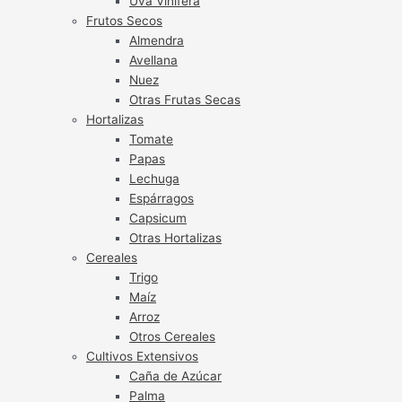
Uva Vinífera
Frutos Secos
Almendra
Avellana
Nuez
Otras Frutas Secas
Hortalizas
Tomate
Papas
Lechuga
Espárragos
Capsicum
Otras Hortalizas
Cereales
Trigo
Maíz
Arroz
Otros Cereales
Cultivos Extensivos
Caña de Azúcar
Palma