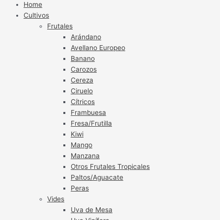
Home
Cultivos
Frutales
Arándano
Avellano Europeo
Banano
Carozos
Cereza
Ciruelo
Cítricos
Frambuesa
Fresa/Frutilla
Kiwi
Mango
Manzana
Otros Frutales Tropicales
Paltos/Aguacate
Peras
Vides
Uva de Mesa