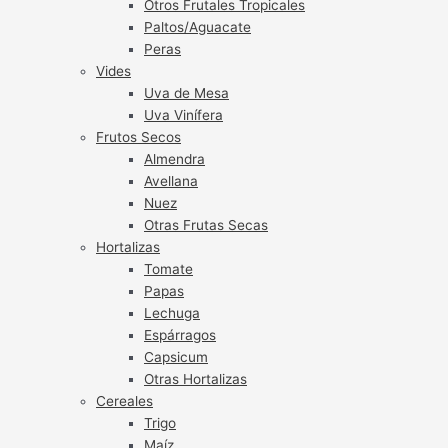
Otros Frutales Tropicales
Paltos/Aguacate
Peras
Vides
Uva de Mesa
Uva Vinífera
Frutos Secos
Almendra
Avellana
Nuez
Otras Frutas Secas
Hortalizas
Tomate
Papas
Lechuga
Espárragos
Capsicum
Otras Hortalizas
Cereales
Trigo
Maíz