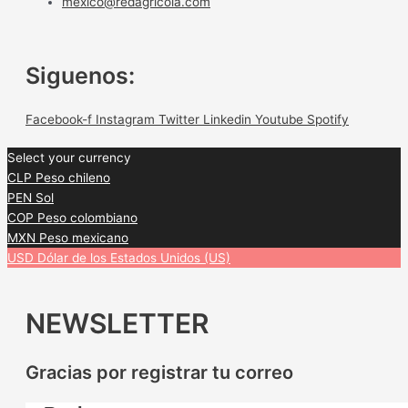
mexico@redagricola.com
Siguenos:
Facebook-f
Instagram
Twitter
Linkedin
Youtube
Spotify
Select your currency
CLP
Peso chileno
PEN
Sol
COP
Peso colombiano
MXN
Peso mexicano
USD
Dólar de los Estados Unidos (US)
NEWSLETTER
Gracias por registrar tu correo