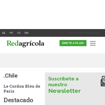
Ir
al
contenido
Inicia Sesión o Registrate
ÚNETE A PLUS+
.Chile
Suscríbete a
nuestro
Le Cordon Bleu de
Newsletter
París
Destacado