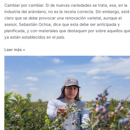
Cambiar por cambiar. Si de nuevas variedades se trata, esa, en la
industria del arándano, no es la receta correcta. Sin embargo, está
claro que se debe provocar una renovación varietal, aunque el
asesor, Sebastián Ochoa, dice que esta debe ser anticipada y
planificada, y con materiales que destaquen por sobre aquellos qu
ya están establecidos en el país.
Leer más »
Beta
producirá
en
Olmos
12
millones
de
kilos
de
arándano