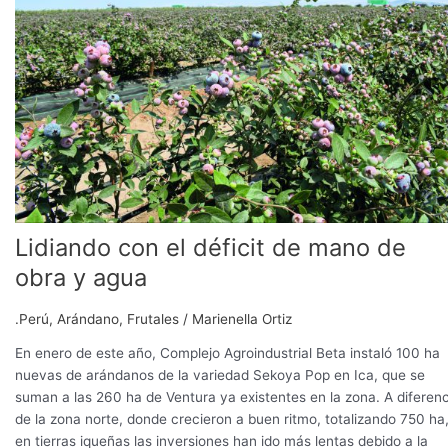
mano
de
obra
y
agua
Lidiando con el déficit de mano de
obra y agua
.Perú
,
Arándano
,
Frutales
/
Marienella Ortiz
En enero de este año, Complejo Agroindustrial Beta instaló 100 ha
nuevas de arándanos de la variedad Sekoya Pop en Ica, que se
suman a las 260 ha de Ventura ya existentes en la zona. A diferenc
de la zona norte, donde crecieron a buen ritmo, totalizando 750 ha
en tierras iqueñas las inversiones han ido más lentas debido a la