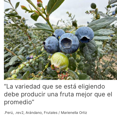
variedad
que
se
está
eligiendo
debe
producir
una
fruta
mejor
que
el
promedio”
“La variedad que se está eligiendo
debe producir una fruta mejor que el
promedio”
.Perú
,
.rev2
,
Arándano
,
Frutales
/
Marienella Ortiz