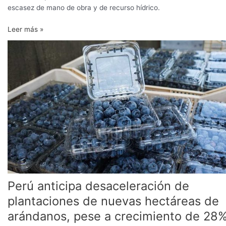
escasez de mano de obra y de recurso hídrico.
Leer más »
Perú
anticipa
desaceleración
de
plantaciones
de
nuevas
hectáreas
de
arándanos,
pese
a
crecimiento
Perú anticipa desaceleración de
de
plantaciones de nuevas hectáreas de
28%
de
arándanos, pese a crecimiento de 28
las