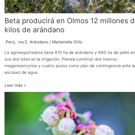
Beta producirá en Olmos 12 millones 
kilos de arándano
.Perú
,
.rev2
,
Arándano
/
Marienella Ortiz
La agroexportadora tiene 615 ha de arándano y 660 ha de palto e
sus dos lotes en la irrigación. Planea construir dos nuevos
megareservorios y cuatro pozos como plan de contingencia ante l
escasez de agua.
Leer más »
El
futuro
de
la
industria
arandanera
está