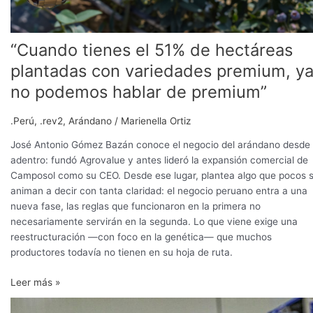
hablar
de
premium”
“Cuando tienes el 51% de hectáreas
plantadas con variedades premium, y
no podemos hablar de premium”
.Perú
,
.rev2
,
Arándano
/
Marienella Ortiz
José Antonio Gómez Bazán conoce el negocio del arándano desde
adentro: fundó Agrovalue y antes lideró la expansión comercial de
Camposol como su CEO. Desde ese lugar, plantea algo que pocos 
animan a decir con tanta claridad: el negocio peruano entra a una
nueva fase, las reglas que funcionaron en la primera no
necesariamente servirán en la segunda. Lo que viene exige una
reestructuración —con foco en la genética— que muchos
productores todavía no tienen en su hoja de ruta.
Leer más »
Envíos