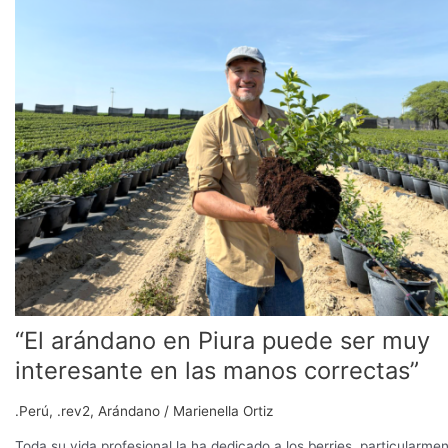
en
Piura
puede
ser
muy
interesante
en
las
manos
correctas”
“El arándano en Piura puede ser muy
interesante en las manos correctas”
.Perú
,
.rev2
,
Arándano
/
Marienella Ortiz
Toda su vida profesional la ha dedicado a los berries, particularme