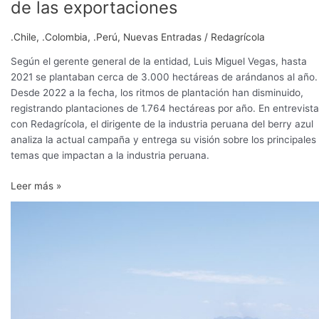
de las exportaciones
exportaciones
.Chile
,
.Colombia
,
.Perú
,
Nuevas Entradas
/
Redagrícola
Según el gerente general de la entidad, Luis Miguel Vegas, hasta
2021 se plantaban cerca de 3.000 hectáreas de arándanos al año.
Desde 2022 a la fecha, los ritmos de plantación han disminuido,
registrando plantaciones de 1.764 hectáreas por año. En entrevista
con Redagrícola, el dirigente de la industria peruana del berry azul
analiza la actual campaña y entrega su visión sobre los principales
temas que impactan a la industria peruana.
Leer más »
Nuevo
récord
productivo
del
arándano
peruano