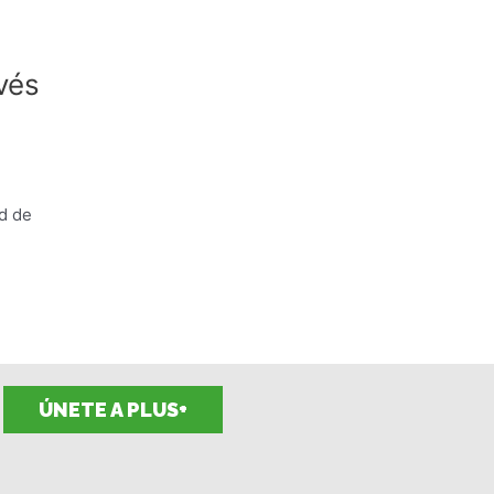
vés
ad de
ÚNETE A PLUS+