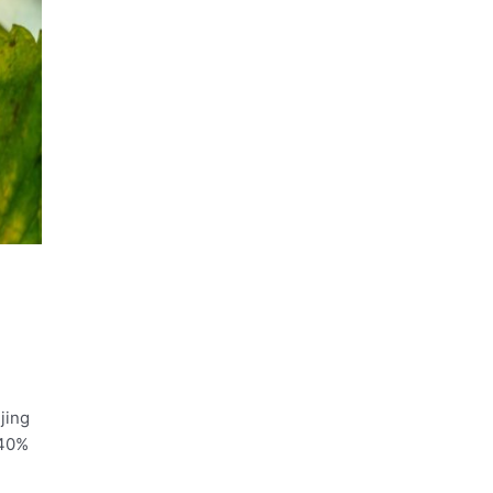
jing
 40%