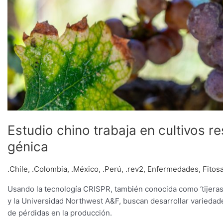
Estudio chino trabaja en cultivos r
génica
.Chile
,
.Colombia
,
.México
,
.Perú
,
.rev2
,
Enfermedades
,
Fitos
Usando la tecnología CRISPR, también conocida como ‘tijeras 
y la Universidad Northwest A&F, buscan desarrollar variedad
de pérdidas en la producción.