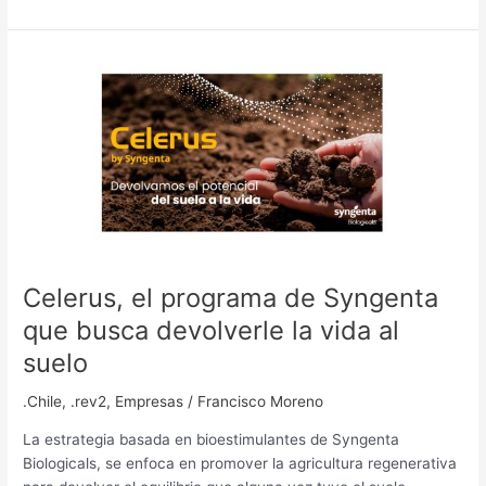
Celerus,
el
programa
de
Syngenta
que
busca
devolverle
la
vida
Celerus, el programa de Syngenta
al
que busca devolverle la vida al
suelo
suelo
.Chile
,
.rev2
,
Empresas
/
Francisco Moreno
La estrategia basada en bioestimulantes de Syngenta
Biologicals, se enfoca en promover la agricultura regenerativa