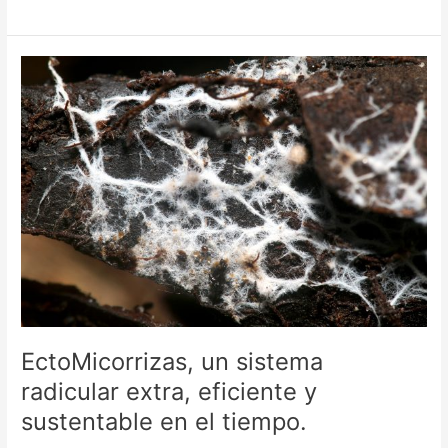
EctoMicorrizas,
un
sistema
radicular
extra,
eficiente
y
sustentable
en
el
tiempo.
EctoMicorrizas, un sistema
radicular extra, eficiente y
sustentable en el tiempo.