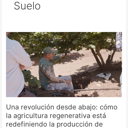
Suelo
Una
revolución
desde
abajo:
cómo
la
agricultura
regenerativa
está
redefiniendo
la
producción
Una revolución desde abajo: cómo
de
la agricultura regenerativa está
alimentos
redefiniendo la producción de