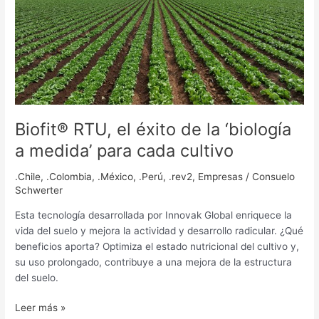
de
la
‘biología
a
medida’
para
cada
cultivo
Biofit® RTU, el éxito de la ‘biología
a medida’ para cada cultivo
.Chile
,
.Colombia
,
.México
,
.Perú
,
.rev2
,
Empresas
/
Consuelo
Schwerter
Esta tecnología desarrollada por Innovak Global enriquece la
vida del suelo y mejora la actividad y desarrollo radicular. ¿Qué
beneficios aporta? Optimiza el estado nutricional del cultivo y,
su uso prolongado, contribuye a una mejora de la estructura
del suelo.
Leer más »