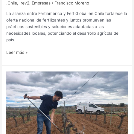
.Chile
,
.rev2
,
Empresas
/
Francisco Moreno
La alianza entre Fertiamérica y FertiGlobal en Chile fortalece la
oferta nacional de fertilizantes y juntos promueven las
prácticas sostenibles y soluciones adaptadas a las
necesidades locales, potenciando el desarrollo agrícola del
país.
Leer más »
La
revolución
subterránea
de
Futureco
Bioscience:
una
plataforma
metagenómica
para