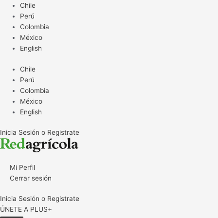
Ir
Paginación
Chile
al
de
Perú
contenido
entradas
Colombia
México
English
Chile
Perú
Colombia
México
English
Inicia Sesión o Registrate
Mi Perfil
Cerrar sesión
Inicia Sesión o Registrate
ÚNETE A PLUS+