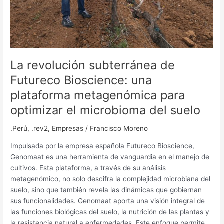
optimizar
el
microbioma
del
suelo
La revolución subterránea de
Futureco Bioscience: una
plataforma metagenómica para
optimizar el microbioma del suelo
.Perú
,
.rev2
,
Empresas
/
Francisco Moreno
Impulsada por la empresa española Futureco Bioscience,
Genomaat es una herramienta de vanguardia en el manejo de
cultivos. Esta plataforma, a través de su análisis
metagenómico, no solo descifra la complejidad microbiana del
suelo, sino que también revela las dinámicas que gobiernan
sus funcionalidades. Genomaat aporta una visión integral de
las funciones biológicas del suelo, la nutrición de las plantas y
la resistencia natural a enfermedades. Este enfoque permite