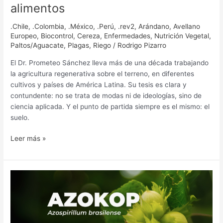
alimentos
.Chile
,
.Colombia
,
.México
,
.Perú
,
.rev2
,
Arándano
,
Avellano
Europeo
,
Biocontrol
,
Cereza
,
Enfermedades
,
Nutrición Vegetal
,
Paltos/Aguacate
,
Plagas
,
Riego
/
Rodrigo Pizarro
El Dr. Prometeo Sánchez lleva más de una década trabajando
la agricultura regenerativa sobre el terreno, en diferentes
cultivos y países de América Latina. Su tesis es clara y
contundente: no se trata de modas ni de ideologías, sino de
ciencia aplicada. Y el punto de partida siempre es el mismo: el
suelo.
Leer más »
Estrategia
de
suelo
para
el