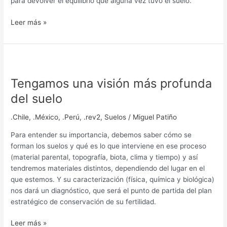
para devolver el equilibrio que alguna vez tuvo el suelo.
Leer más »
Tengamos
una
Tengamos una visión más profunda
visión
más
del suelo
profunda
del
.Chile
,
.México
,
.Perú
,
.rev2
,
Suelos
/
Miguel Patiño
suelo
Para entender su importancia, debemos saber cómo se
forman los suelos y qué es lo que interviene en ese proceso
(material parental, topografía, biota, clima y tiempo) y así
tendremos materiales distintos, dependiendo del lugar en el
que estemos. Y su caracterización (física, química y biológica)
nos dará un diagnóstico, que será el punto de partida del plan
estratégico de conservación de su fertilidad.
Leer más »