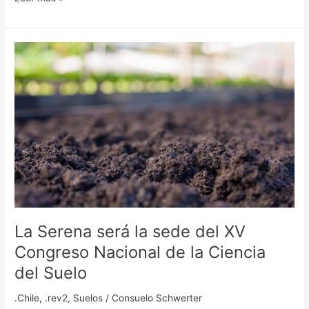
La
Serena
será
la
sede
del
XV
Congreso
Nacional
de
la
Ciencia
La Serena será la sede del XV
del
Suelo
Congreso Nacional de la Ciencia
del Suelo
.Chile
,
.rev2
,
Suelos
/
Consuelo Schwerter