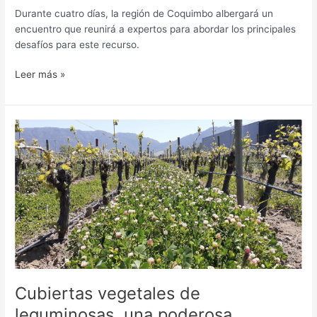
Durante cuatro días, la región de Coquimbo albergará un
encuentro que reunirá a expertos para abordar los principales
desafíos para este recurso.
Leer más »
Cubiertas
vegetales
de
leguminosas,
una
poderosa
herramienta
para
una
agricultura
más
Cubiertas vegetales de
sustentable
leguminosas, una poderosa