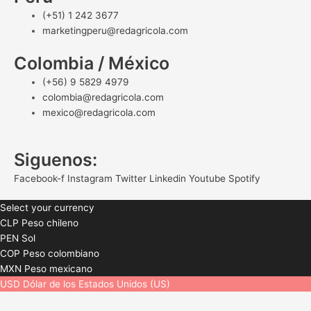
(+51) 1 242 3677
marketingperu@redagricola.com
Colombia / México
(+56) 9 5829 4979
colombia@redagricola.com
mexico@redagricola.com
Siguenos:
Facebook-f
Instagram
Twitter
Linkedin
Youtube
Spotify
Select your currency
CLP
Peso chileno
PEN
Sol
COP
Peso colombiano
MXN
Peso mexicano
USD
Dólar de los Estados Unidos (US)