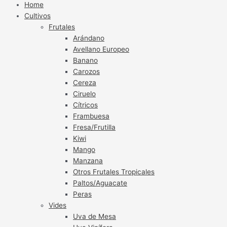
Home
Cultivos
Frutales
Arándano
Avellano Europeo
Banano
Carozos
Cereza
Ciruelo
Cítricos
Frambuesa
Fresa/Frutilla
Kiwi
Mango
Manzana
Otros Frutales Tropicales
Paltos/Aguacate
Peras
Vides
Uva de Mesa