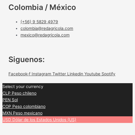
Colombia / México
(+56) 9 5829 4979
colombia@redagricola.com
mexico@redagricola.com
Siguenos:
Facebook-f
Instagram
Twitter
Linkedin
Youtube
Spotify
Select your currency
CLP
Peso chileno
PEN
Sol
COP
Peso colombiano
MXN
Peso mexicano
USD
Dólar de los Estados Unidos (US)