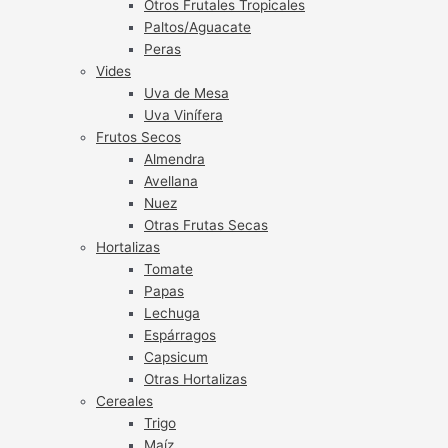
Otros Frutales Tropicales
Paltos/Aguacate
Peras
Vides
Uva de Mesa
Uva Vinífera
Frutos Secos
Almendra
Avellana
Nuez
Otras Frutas Secas
Hortalizas
Tomate
Papas
Lechuga
Espárragos
Capsicum
Otras Hortalizas
Cereales
Trigo
Maíz