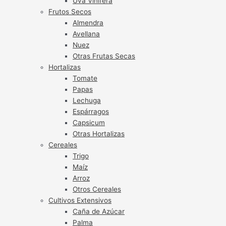
Uva Vinífera
Frutos Secos
Almendra
Avellana
Nuez
Otras Frutas Secas
Hortalizas
Tomate
Papas
Lechuga
Espárragos
Capsicum
Otras Hortalizas
Cereales
Trigo
Maíz
Arroz
Otros Cereales
Cultivos Extensivos
Caña de Azúcar
Palma