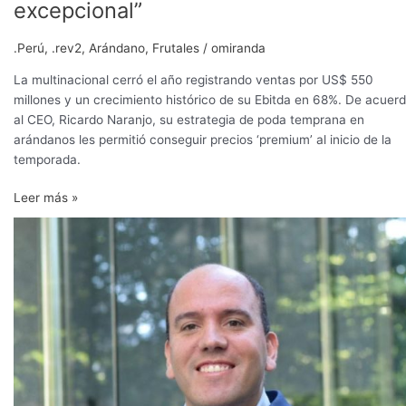
excepcional”
.Perú
,
.rev2
,
Arándano
,
Frutales
/
omiranda
La multinacional cerró el año registrando ventas por US$ 550
millones y un crecimiento histórico de su Ebitda en 68%. De acuer
al CEO, Ricardo Naranjo, su estrategia de poda temprana en
arándanos les permitió conseguir precios ‘premium’ al inicio de la
temporada.
Leer más »
Camposol
ratifica
a
Ricardo
Naranjo
como
su
nuevo
CEO