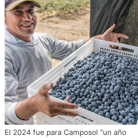
fue
para
Camposol
“un
año
excepcional”
El 2024 fue para Camposol “un año