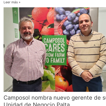
Leer más »
Camposol
nombra
nuevo
gerente
de
su
Unidad
de
Negocio
Palta
Camposol nombra nuevo gerente de s
Unidad de Negocio Palta