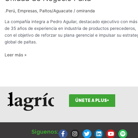
.Perú
,
Empresas
,
Paltos/Aguacate
/
omiranda
La compañía integra a Pedro Aguilar, destacado ejecutivo con más
de 35 años de experiencia en industria de productos perecederos,
con el objetivo de reforzar su plana gerencial e impulsar su estrate
global de paltas.
Leer más »
ÚNETE A PLUS+
F
I
T
L
Y
S
a
n
w
i
o
p
Siguenos:
c
s
i
n
u
o