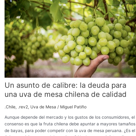
de
calibre:
la
deuda
para
una
uva
de
mesa
chilena
de
calidad
Un asunto de calibre: la deuda para
una uva de mesa chilena de calidad
.Chile
,
.rev2
,
Uva de Mesa
/
Miguel Patiño
Aunque depende del mercado y los gustos de los consumidores, el
consenso es que la fruta chilena debe apuntar a mayores tamaños
de bayas, para poder competir con la uva de mesa peruana. ¿Es el