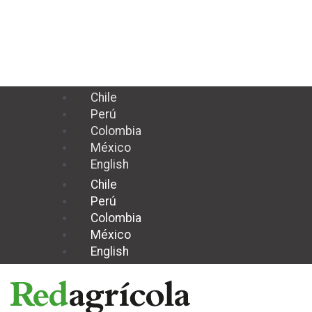
Ir
Paginación
al
de
contenido
entradas
Chile
Perú
Colombia
México
English
Chile
Perú
Colombia
México
English