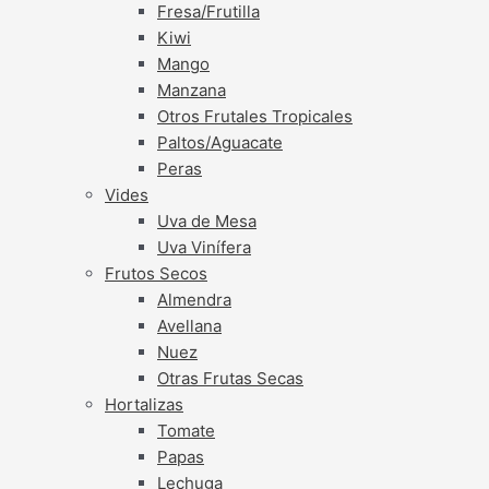
Fresa/Frutilla
Kiwi
Mango
Manzana
Otros Frutales Tropicales
Paltos/Aguacate
Peras
Vides
Uva de Mesa
Uva Vinífera
Frutos Secos
Almendra
Avellana
Nuez
Otras Frutas Secas
Hortalizas
Tomate
Papas
Lechuga