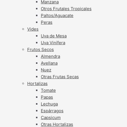
Manzana
Otros Frutales Tropicales
Paltos/Aguacate
Peras
Vides
Uva de Mesa
Uva Vinífera
Frutos Secos
Almendra
Avellana
Nuez
Otras Frutas Secas
Hortalizas
Tomate
Papas
Lechuga
Espárragos
Capsicum
Otras Hortalizas