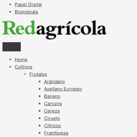
Papel Digital
Biologicals
Home
Cultivos
Frutales
Arándano
Avellano Europeo
Banano
Carozos
Cereza
Ciruelo
Cítricos
Frambuesa