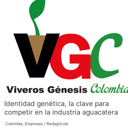
genética,
la
clave
para
competir
en
la
industria
aguacatera
Identidad genética, la clave para
competir en la industria aguacatera
.Colombia
,
Empresas
/
Redagrícola