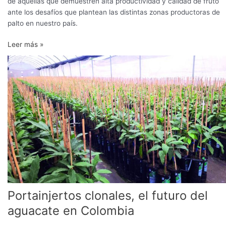
de aquellas que demuestren alta productividad y calidad de fruto
ante los desafíos que plantean las distintas zonas productoras de
palto en nuestro país.
Leer más »
Portainjertos
clonales,
el
futuro
del
aguacate
en
Colombia
Portainjertos clonales, el futuro del
aguacate en Colombia