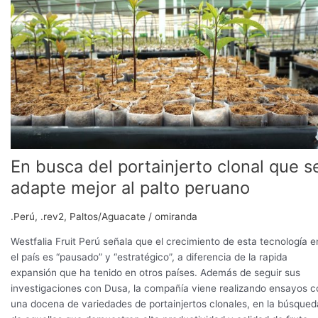
del
portainjerto
clonal
que
se
adapte
mejor
al
palto
peruano
En busca del portainjerto clonal que s
adapte mejor al palto peruano
.Perú
,
.rev2
,
Paltos/Aguacate
/
omiranda
Westfalia Fruit Perú señala que el crecimiento de esta tecnología e
el país es “pausado” y “estratégico”, a diferencia de la rapida
expansión que ha tenido en otros países. Además de seguir sus
investigaciones con Dusa, la compañía viene realizando ensayos c
una docena de variedades de portainjertos clonales, en la búsqued