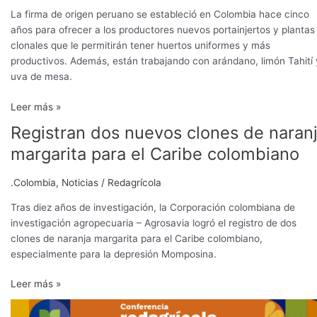
La firma de origen peruano se estableció en Colombia hace cinco
años para ofrecer a los productores nuevos portainjertos y plantas
clonales que le permitirán tener huertos uniformes y más
productivos. Además, están trabajando con arándano, limón Tahití 
uva de mesa.
Leer más »
Registran dos nuevos clones de naran
Registran
dos
margarita para el Caribe colombiano
nuevos
clones
.Colombia
,
Noticias
/
Redagrícola
de
naranja
Tras diez años de investigación, la Corporación colombiana de
margarita
investigación agropecuaria – Agrosavia logró el registro de dos
para
clones de naranja margarita para el Caribe colombiano,
el
especialmente para la depresión Momposina.
Caribe
Leer más »
colombiano
Experta