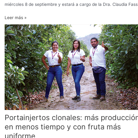
miércoles 8 de septiembre y estará a cargo de la Dra. Claudia Fass
Leer más »
Portainjertos
clonales:
más
producción,
en
menos
tiempo
y
con
fruta
más
uniforme
Portainjertos clonales: más producció
en menos tiempo y con fruta más
uniforme