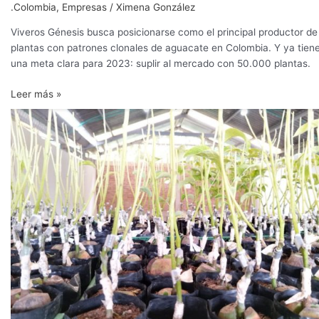
.Colombia
,
Empresas
/
Ximena González
Viveros Génesis busca posicionarse como el principal productor de
plantas con patrones clonales de aguacate en Colombia. Y ya tien
una meta clara para 2023: suplir al mercado con 50.000 plantas.
Leer más »
“El
futuro
del
aguacate
colombiano
está
en
los
portainjertos
clonales”