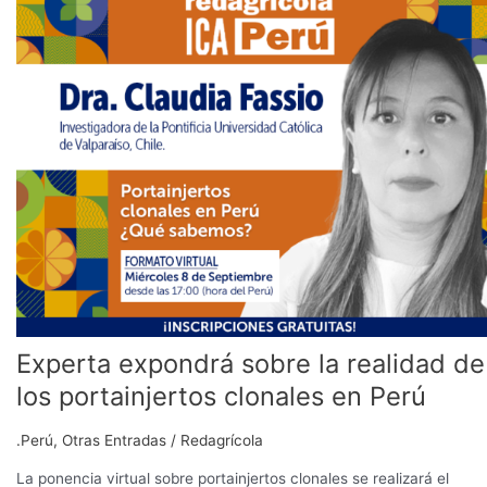
expondrá
sobre
la
realidad
de
los
portainjertos
clonales
en
Perú
Experta expondrá sobre la realidad de
los portainjertos clonales en Perú
.Perú
,
Otras Entradas
/
Redagrícola
La ponencia virtual sobre portainjertos clonales se realizará el