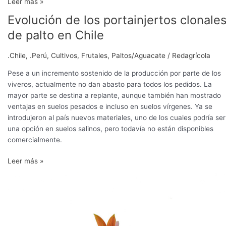
Leer más »
palto
Evolución de los portainjertos clonale
Evolución
de
de palto en Chile
los
portainjertos
.Chile
,
.Perú
,
Cultivos
,
Frutales
,
Paltos/Aguacate
/
Redagrícola
clonales
de
Pese a un incremento sostenido de la producción por parte de los
palto
viveros, actualmente no dan abasto para todos los pedidos. La
en
mayor parte se destina a replante, aunque también han mostrado
Chile
ventajas en suelos pesados e incluso en suelos vírgenes. Ya se
introdujeron al país nuevos materiales, uno de los cuales podría ser
una opción en suelos salinos, pero todavía no están disponibles
comercialmente.
Leer más »
Vivero
Los
Viñedos
apuesta
por