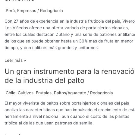
.Perú
,
Empresas
/
Redagrícola
Con 27 años de experiencia en la industria frutícola del país, Vivero
Los Viñedos ofrece una oferta variada de portainjertos clonales,
entre los cuales destacan Zutano y una serie de patrones antillano
de los que se puede obtener hasta un 30% más de fruta en menor
tiempo, y con calibres más grandes y uniformes.
Leer más »
Un gran instrumento para la renovaci
Un
gran
de la industria del palto
instrumento
para
.Chile
,
Cultivos
,
Frutales
,
Paltos/Aguacate
/
Redagrícola
la
renovación
El mayor viverista de paltos sobre portainjertos clonales del país
de
analiza las características que han impulsado el crecimiento de est
la
herramienta a nivel nacional, aun cuando el costo de las plantas
industria
triplica al de las que usan patrones de semilla.
del