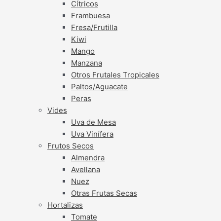
Cítricos
Frambuesa
Fresa/Frutilla
Kiwi
Mango
Manzana
Otros Frutales Tropicales
Paltos/Aguacate
Peras
Vides
Uva de Mesa
Uva Vinífera
Frutos Secos
Almendra
Avellana
Nuez
Otras Frutas Secas
Hortalizas
Tomate