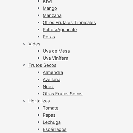
Kiwi
Mango
Manzana
Otros Frutales Tropicales
Paltos/Aguacate
Peras
Vides
Uva de Mesa
Uva Vinífera
Frutos Secos
Almendra
Avellana
Nuez
Otras Frutas Secas
Hortalizas
Tomate
Papas
Lechuga
Espárragos