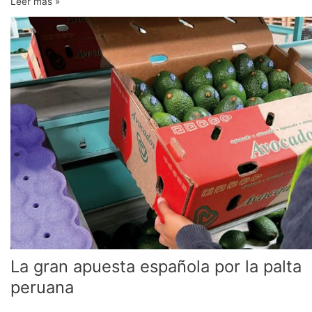
Leer más »
La
gran
apuesta
española
por
la
palta
peruana
La gran apuesta española por la palta
peruana