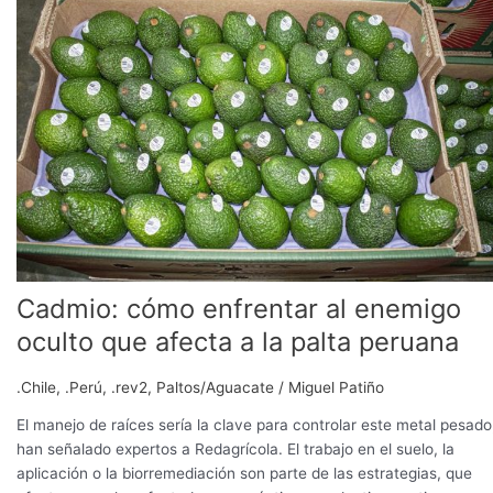
enfrentar
al
enemigo
oculto
que
afecta
a
la
palta
peruana
Cadmio: cómo enfrentar al enemigo
oculto que afecta a la palta peruana
.Chile
,
.Perú
,
.rev2
,
Paltos/Aguacate
/
Miguel Patiño
El manejo de raíces sería la clave para controlar este metal pesado
han señalado expertos a Redagrícola. El trabajo en el suelo, la
aplicación o la biorremediación son parte de las estrategias, que