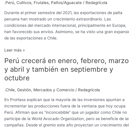
.Perú
,
Cultivos
,
Frutales
,
Paltos/Aguacate
/
Redagrícola
Durante el primer semestre del 2021, las exportaciones de palta
peruana han mostrado un crecimiento extraordinario. Las
condiciones del mercado internacional, principalmente en Europa,
han favorecido sus envíos. Asimismo, se ha visto una gran expansi
de las exportaciones a Chile.
Leer más »
Perú crecerá en enero, febrero, marzo
Perú
crecerá
y abril y también en septiembre y
en
octubre
enero,
febrero,
.Chile
,
Gestión
,
Mercados y Comercio
/
Redagrícola
marzo
y
En ProHass explican que la mayoría de las inversiones apuntan a
abril
incrementar las producciones fuera de la ventana que hoy ocupa
y
Perú. Afirman que es “inconcebible” que un jugador como Chile no
también
participe de la World Avocado Organization, pero se beneficie de la
en
campañas. Desde el gremio este año proyectan un crecimiento del