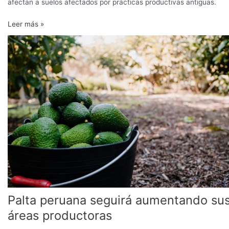
afectan a suelos afectados por prácticas productivas antiguas.
Leer más »
Palta
peruana
seguirá
aumentando
sus
áreas
productoras
Palta peruana seguirá aumentando su
áreas productoras