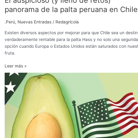
El auspicioso (y lleno de retos)
Chile
panorama de la palta peruana en Chile
.Perú
,
Nuevas Entradas
/
Redagrícola
Existen diversos aspectos por mejorar para que Chile sea un desti
verdaderamente rentable para la palta Hass y no solo una segunda
opción cuando Europa o Estados Unidos están saturados con nues
fruta.
Leer más »
En
mercados
contraídos,
EE
UU
saca
la
cara
por
la