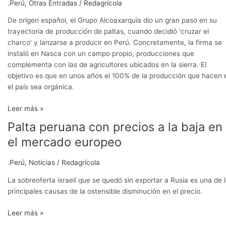
.Perú
,
Otras Entradas
/
Redagrícola
De origen español, el Grupo Alcoaxarquía dio un gran paso en su
trayectoria de producción de paltas, cuando decidió ‘cruzar el
charco’ y lanzarse a producir en Perú. Concretamente, la firma se
instaló en Nasca con un campo propio, producciones que
complementa con las de agricultores ubicados en la sierra. El
objetivo es que en unos años el 100% de la producción que hacen 
el país sea orgánica.
Leer más »
Palta peruana con precios a la baja en
Palta
peruana
el mercado europeo
con
precios
.Perú
,
Noticias
/
Redagrícola
a
la
La sobreoferta israelí que se quedó sin exportar a Rusia es una de 
baja
principales causas de la ostensible disminución en el precio.
en
Leer más »
el
mercado