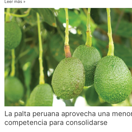
Leer más »
La
palta
peruana
aprovecha
una
menor
competencia
para
consolidarse
La palta peruana aprovecha una meno
competencia para consolidarse