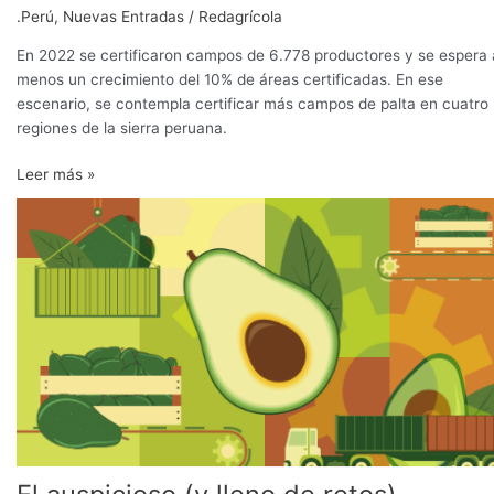
.Perú
,
Nuevas Entradas
/
Redagrícola
En 2022 se certificaron campos de 6.778 productores y se espera 
menos un crecimiento del 10% de áreas certificadas. En ese
escenario, se contempla certificar más campos de palta en cuatro
regiones de la sierra peruana.
Leer más »
El
auspicioso
(y
lleno
de
retos)
panorama
de
la
palta
peruana
en