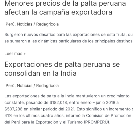
Menores precios de la palta peruana
Menores
europeo
precios
afectan la campaña exportadora
de
la
.Perú
,
Noticias
/
Redagrícola
palta
peruana
Surgieron nuevos desafíos para las exportaciones de esta fruta, q
afectan
se sumaron a las dinámicas particulares de los principales destinos
la
Leer más »
campaña
exportadora
Exportaciones de palta peruana se
Exportaciones
de
consolidan en la India
palta
peruana
.Perú
,
Noticias
/
Redagrícola
se
consolidan
Las exportaciones de palta a la India mantuvieron un crecimiento
en
constante, pasando de $182,018, entre enero – junio 2018 a
la
$507,286 en similar periodo del 2021. Esto significó un incremento 
India
41% en los últimos cuatro años, informó la Comisión de Promoción
del Perú para la Exportación y el Turismo (PROMPERÚ).