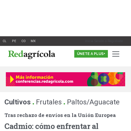
Ir
al
contenido
Inicia Sesión o Registrate
ÚNETE A PLUS+
.
.
Cultivos
Frutales
Paltos/Aguacate
Tras rechazo de envíos en la Unión Europea
Cadmio: cómo enfrentar al