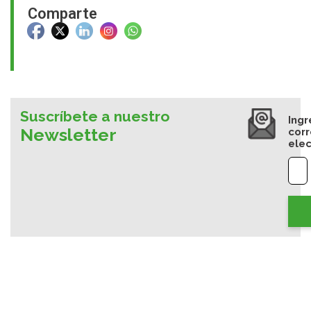
Comparte
Suscríbete a nuestro
Ingr
Newsletter
cor
elec