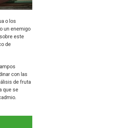
ua o los
omo un enemigo
 sobre este
co de
 campos
inar con las
lisis de fruta
ta que se
cadmio.