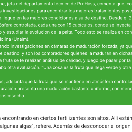
ne, jefa del departamento técnico de ProHass, comenta que, c
s investigaciones para encontrar los mejores tratamientos pos
a llegue en las mejores condiciones a su de destino. Desde el 
sfera controlada, cada una con 15 cubículos, donde se inyecta
 y estudiar la evolución de la palta. Todo esto se realiza en co
olina (Unalm).
ando investigaciones en cámaras de maduración forzada, ya que 
de destino, y son los compradores quienes la maduran en dicha
la fruta se le realizan análisis de calidad, y luego de pasar por l
abo otra evaluación. “Una cosa es la fruta que llega verde y otr
os, adelanta que la fruta que se mantiene en atmósfera controla
duración presenta una maduración bastante uniforme, con meno
poscosecha.
encontrando en ciertos fertilizantes son altos. Allí están
 algunas algas”, refiere. Además de desconocer el orige