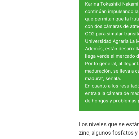
Karina Tokashiki Nakami
continúan impulsando la
que permitan que la frut
con dos cámaras de atmó
CO2 para simular tránsito
Universidad Agraria La M
Además, están desarroll
llega verde al mercado 
Por lo general, al llegar 
maduración, se lleva a c
madura”, señala.
En cuanto a los resultad
entra a la cámara de ma
de hongos y problemas 
Los niveles que se están 
zinc, algunos fosfatos y