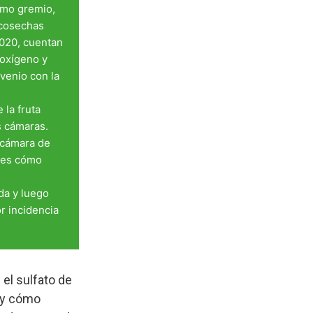
omo gremio,
tcosechas
2020, cuentan
 oxígeno y
nvenio con la
la fruta
s cámaras.
a cámara de
a es cómo
da y luego
r incidencia
 el sulfato de
n y cómo