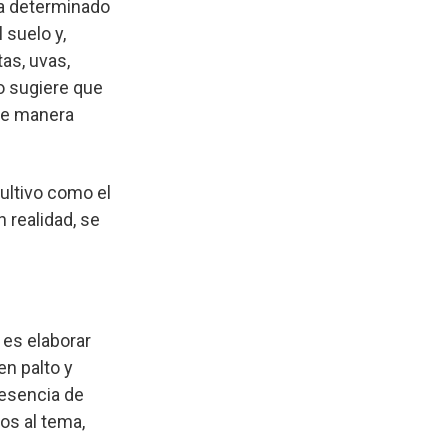
ha determinado
 suelo y,
as, uvas,
o sugiere que
de manera
cultivo como el
 realidad, se
 es elaborar
n palto y
resencia de
os al tema,