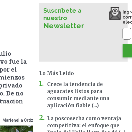
Suscríbete a
Ingr
nuestro
cor
ele
Newsletter
ulio
vo fue la
por el
Lo Más Leído
omienzos
 privado
Crece la tendencia de
aguacates listos para
o. De no
consumir mediante una
ituación
aplicación fiable (...)
La poscosecha como ventaja
Marienella Ortiz
competitiva: el enfoque que