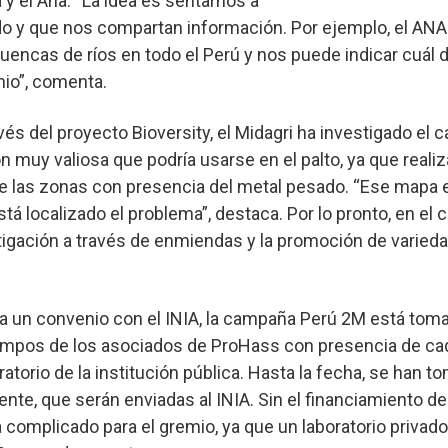
 y el Ana. “La idea es sentarnos a
o y que nos compartan información. Por ejemplo, el ANA 
uencas de ríos en todo el Perú y nos puede indicar cuál d
io”, comenta.
és del proyecto Bioversity, el Midagri ha investigado el 
n muy valiosa que podría usarse en el palto, ya que reali
e las zonas con presencia del metal pesado. “Ese mapa 
á localizado el problema”, destaca. Por lo pronto, en el 
igación a través de enmiendas y la promoción de varied
 a un convenio con el INIA, la campaña Perú 2M está to
ampos de los asociados de ProHass con presencia de ca
ratorio de la institución pública. Hasta la fecha, se han 
e, que serán enviadas al INIA. Sin el financiamiento del
 complicado para el gremio, ya que un laboratorio privad