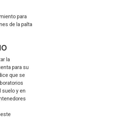
amiento para
es de la palta
IO
ar la
uenta para su
dice que se
aboratorios
 suelo y en
ontenedores
 este