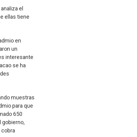
analiza el
e ellas tiene
cadmio en
zaron un
es interesante
cacao se ha
ades
mando muestras
dmio para que
tomado 650
 gobierno,
o cobra