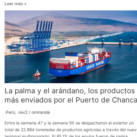
Leer más »
La
palma
y
el
arándano,
los
productos
más
enviados
por
el
Puerto
La palma y el arándano, los productos
de
más enviados por el Puerto de Chanc
Chancay
.Perú
,
.rev2
/
omiranda
Entre la semana 47 y la semana 50 se despacharon al exterior un
total de 22.884 toneladas de productos agrícolas a través del nue
terminal multipropósito. El 85.1% de los envíos fueron de palma