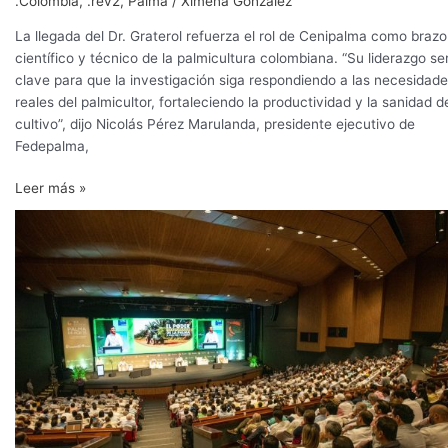
.Colombia
,
.rev2
,
Palma
/
Ximena González
La llegada del Dr. Graterol refuerza el rol de Cenipalma como brazo
científico y técnico de la palmicultura colombiana. “Su liderazgo se
clave para que la investigación siga respondiendo a las necesidad
reales del palmicultor, fortaleciendo la productividad y la sanidad d
cultivo”, dijo Nicolás Pérez Marulanda, presidente ejecutivo de
Fedepalma,
Leer más »
Más
de
2.800
personas
participarán
en
la
Conferencia
Internacional
sobre
Palma