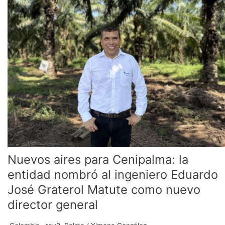
para
Cenipalma:
la
entidad
nombró
al
ingeniero
Eduardo
José
Graterol
Matute
como
nuevo
director
Nuevos aires para Cenipalma: la
general
entidad nombró al ingeniero Eduardo
José Graterol Matute como nuevo
director general