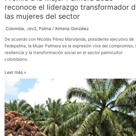
reconoce el liderazgo transformador 
las mujeres del sector
.Colombia
,
.rev2
,
Palma
/
Ximena González
De acuerdo con Nicolás Pérez Marulanda, presidente ejecutivo de
Fedepalma, la Mujer Palmera es la expresión viva del compromiso, 
resiliencia y la transformación social en el sector palmicultor
colombiano.
Leer más »
Desarrollo
sostenible,
entre
los
desafíos
del
sector
palmero
colombiano