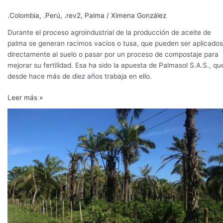
.Colombia
,
.Perú
,
.rev2
,
Palma
/
Ximena González
Durante el proceso agroindustrial de la producción de aceite de
palma se generan racimos vacíos o tusa, que pueden ser aplicados
directamente al suelo o pasar por un proceso de compostaje para
mejorar su fertilidad. Esa ha sido la apuesta de Palmasol S.A.S., qu
desde hace más de diez años trabaja en ello.
Leer más »
Manejo
integrado,
el
gran
aliado
contra
la
pudrición
del
cogollo