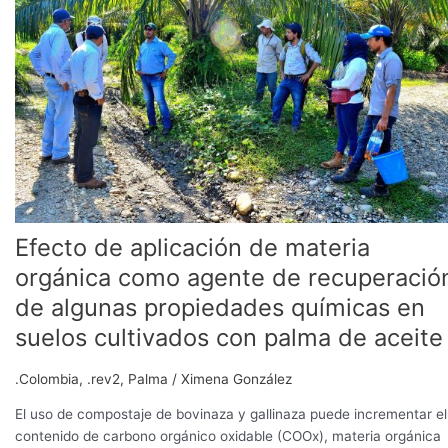
de
materia
orgánica
como
agente
de
recuperación
de
algunas
propiedades
químicas
Efecto de aplicación de materia
en
suelos
orgánica como agente de recuperació
cultivados
de algunas propiedades químicas en
con
suelos cultivados con palma de aceite
palma
de
aceite
.Colombia
,
.rev2
,
Palma
/
Ximena González
El uso de compostaje de bovinaza y gallinaza puede incrementar el
contenido de carbono orgánico oxidable (COOx), materia orgánica