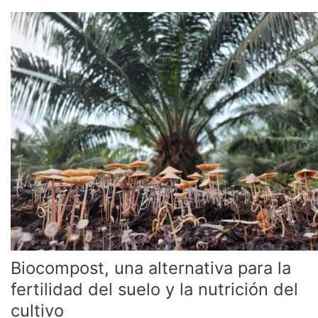
Biocompost,
una
alternativa
para
la
fertilidad
del
suelo
y
la
nutrición
del
cultivo
Biocompost, una alternativa para la
fertilidad del suelo y la nutrición del
cultivo