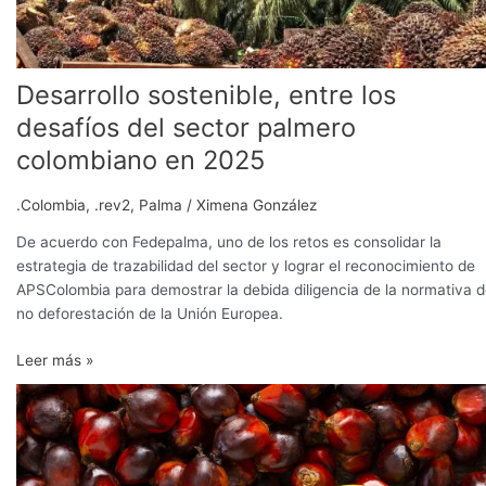
en
2025
Desarrollo sostenible, entre los
desafíos del sector palmero
colombiano en 2025
.Colombia
,
.rev2
,
Palma
/
Ximena González
De acuerdo con Fedepalma, uno de los retos es consolidar la
estrategia de trazabilidad del sector y lograr el reconocimiento de
APSColombia para demostrar la debida diligencia de la normativa 
no deforestación de la Unión Europea.
Leer más »
Efecto
de
la
nutrición