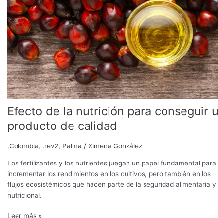
para
conseguir
un
producto
de
calidad
Efecto de la nutrición para conseguir 
producto de calidad
.Colombia
,
.rev2
,
Palma
/
Ximena González
Los fertilizantes y los nutrientes juegan un papel fundamental para
incrementar los rendimientos en los cultivos, pero también en los
flujos ecosistémicos que hacen parte de la seguridad alimentaria y
nutricional.
Leer más »