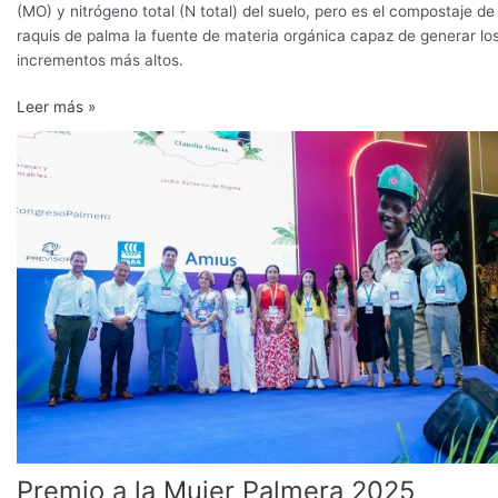
(MO) y nitrógeno total (N total) del suelo, pero es el compostaje de
raquis de palma la fuente de materia orgánica capaz de generar lo
incrementos más altos.
Leer más »
Premio
a
la
Mujer
Palmera
2025
reconoce
el
liderazgo
transformador
de
las
mujeres
del
Premio a la Mujer Palmera 2025
sector