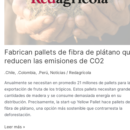
reducen
las
emisiones
de
CO2
Fabrican pallets de fibra de plátano q
reducen las emisiones de CO2
.Chile
,
.Colombia
,
.Perú
,
Noticias
/
Redagrícola
Anualmente se necesitan en promedio 21 millones de pallets para l
exportación de fruta de los trópicos. Estos pallets necesitan grand
cantidades de madera y se consume demasiada energía en su
distribución. Precisamente, la start-up Yellow Pallet hace pallets de
fibra de plátano, una opción más sostenible que contrarresta la
deforestación.
Leer más »