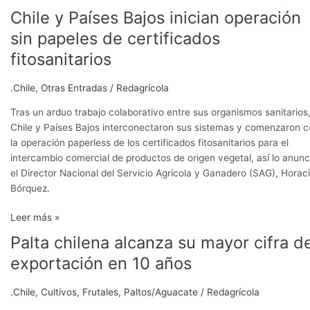
Chile y Países Bajos inician operación
Chile
y
sin papeles de certificados
Países
fitosanitarios
Bajos
inician
.Chile
,
Otras Entradas
/
Redagrícola
operación
sin
Tras un arduo trabajo colaborativo entre sus organismos sanitarios
papeles
Chile y Países Bajos interconectaron sus sistemas y comenzaron 
de
la operación paperless de los certificados fitosanitarios para el
certificados
intercambio comercial de productos de origen vegetal, así lo anunc
fitosanitarios
el Director Nacional del Servicio Agrícola y Ganadero (SAG), Horac
Bórquez.
Leer más »
Palta chilena alcanza su mayor cifra d
Palta
chilena
exportación en 10 años
alcanza
su
.Chile
,
Cultivos
,
Frutales
,
Paltos/Aguacate
/
Redagrícola
mayor