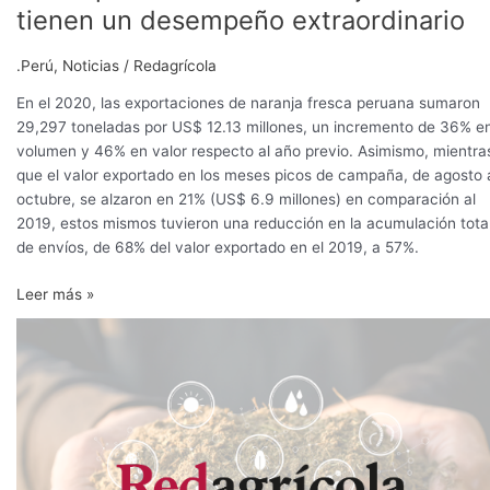
exportaciones
tienen un desempeño extraordinario
de
naranja
.Perú
,
Noticias
/
Redagrícola
fresca
tienen
En el 2020, las exportaciones de naranja fresca peruana sumaron
un
29,297 toneladas por US$ 12.13 millones, un incremento de 36% e
desempeño
volumen y 46% en valor respecto al año previo. Asimismo, mientra
extraordinario
que el valor exportado en los meses picos de campaña, de agosto 
octubre, se alzaron en 21% (US$ 6.9 millones) en comparación al
2019, estos mismos tuvieron una reducción en la acumulación tota
de envíos, de 68% del valor exportado en el 2019, a 57%.
Leer más »
Fabrican
pallets
de
fibra
de
plátano
que