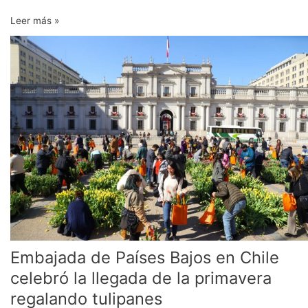
Leer más »
Embajada
de
Países
Bajos
en
Chile
celebró
la
llegada
de
la
primavera
regalando
tulipanes
Embajada de Países Bajos en Chile
celebró la llegada de la primavera
regalando tulipanes