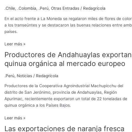
.Chile
,
.Colombia
,
.Perú
,
Otras Entradas
/
Redagrícola
En el acto frente a La Moneda se regalaron miles de flores de colo
a los transeúntes y se destacaron las buenas relaciones entre am
países.
Leer más »
Productores de Andahuaylas exportan
Productores
de
quinua orgánica al mercado europeo
Andahuaylas
exportan
.Perú
,
Noticias
/
Redagrícola
quinua
orgánica
Productores de la Cooperativa Agroindustrial Machupicchu del
al
distrito de San Jerónimo, provincia de Andahuaylas, Región
mercado
Apurímac, recientemente exportaron un total de 22 toneladas de
europeo
quinua orgánica a los Países Bajos.
Leer más »
Las exportaciones de naranja fresca
Las