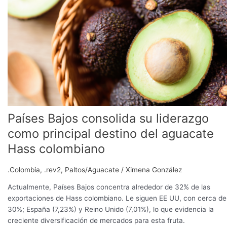
consolida
su
liderazgo
como
principal
destino
del
aguacate
Hass
colombiano
Países Bajos consolida su liderazgo
como principal destino del aguacate
Hass colombiano
.Colombia
,
.rev2
,
Paltos/Aguacate
/
Ximena González
Actualmente, Países Bajos concentra alrededor de 32% de las
exportaciones de Hass colombiano. Le siguen EE UU, con cerca de
30%; España (7,23%) y Reino Unido (7,01%), lo que evidencia la
creciente diversificación de mercados para esta fruta.