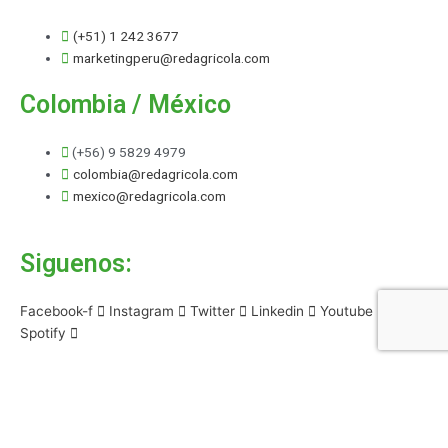
(+51) 1 242 3677
marketingperu@redagricola.com
Colombia / México
(+56) 9 5829 4979
colombia@redagricola.com
mexico@redagricola.com
Siguenos:
Facebook-f
Instagram
Twitter
Linkedin
Youtube
Spotify
Select your currency
CLP
Peso chileno
PEN
Sol
COP
Peso colombiano