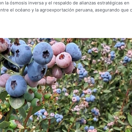
n la ósmosis inversa y el respaldo de alianzas estratégicas en
entre el océano y la agroexportación peruana, asegurando que 