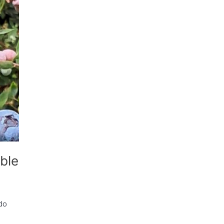
ble
do