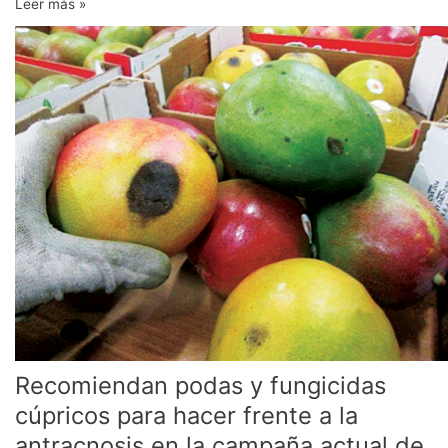
Leer más »
Recomiendan
podas
y
fungicidas
cúpricos
para
hacer
frente
a
la
antracnosis
en
la
campaña
actual
de
Recomiendan podas y fungicidas
mango
cúpricos para hacer frente a la
antracnosis en la campaña actual de