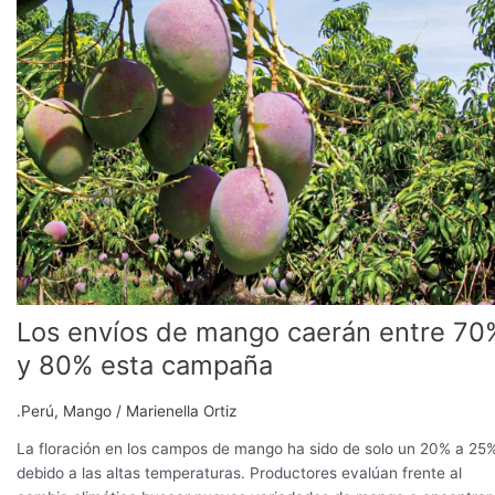
mango
caerán
entre
70%
y
80%
esta
campaña
Los envíos de mango caerán entre 70
y 80% esta campaña
.Perú
,
Mango
/
Marienella Ortiz
La floración en los campos de mango ha sido de solo un 20% a 25
debido a las altas temperaturas. Productores evalúan frente al