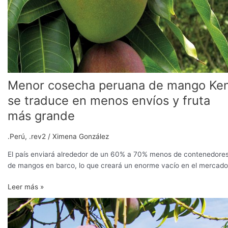
menos
envíos
y
fruta
más
grande
Menor cosecha peruana de mango Ke
se traduce en menos envíos y fruta
más grande
.Perú
,
.rev2
/
Ximena González
El país enviará alrededor de un 60% a 70% menos de contenedore
de mangos en barco, lo que creará un enorme vacío en el mercado
Leer más »
Los
envíos
de