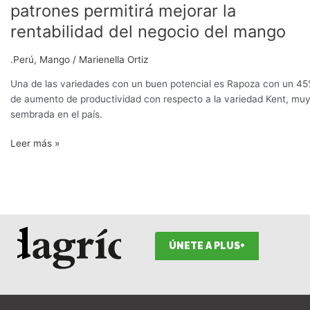
patrones permitirá mejorar la
rentabilidad del negocio del mango
.Perú
,
Mango
/
Marienella Ortiz
Una de las variedades con un buen potencial es Rapoza con un 4
de aumento de productividad con respecto a la variedad Kent, mu
sembrada en el país.
Leer más »
ÚNETE A PLUS+
F
I
T
L
Y
S