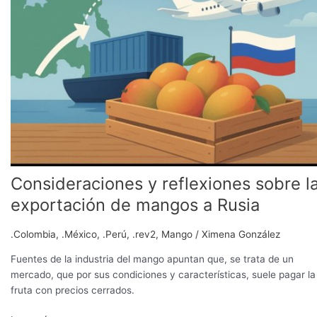
sobre
la
exportación
de
mangos
a
Rusia
Consideraciones y reflexiones sobre l
exportación de mangos a Rusia
.Colombia
,
.México
,
.Perú
,
.rev2
,
Mango
/
Ximena González
Fuentes de la industria del mango apuntan que, se trata de un
mercado, que por sus condiciones y características, suele pagar la
fruta con precios cerrados.