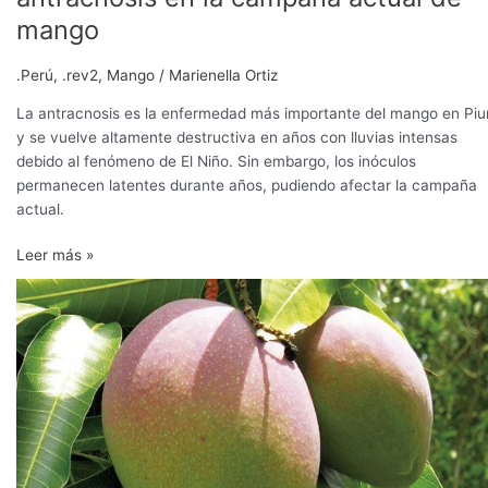
mango
.Perú
,
.rev2
,
Mango
/
Marienella Ortiz
La antracnosis es la enfermedad más importante del mango en Piu
y se vuelve altamente destructiva en años con lluvias intensas
debido al fenómeno de El Niño. Sin embargo, los inóculos
permanecen latentes durante años, pudiendo afectar la campaña
actual.
Leer más »
Menor
cosecha
peruana
de
mango
Kent
se
traduce
en