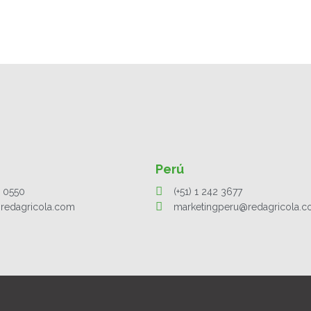
Perú
1 0550
(+51) 1 242 3677
redagricola.com
marketingperu@redagricola.