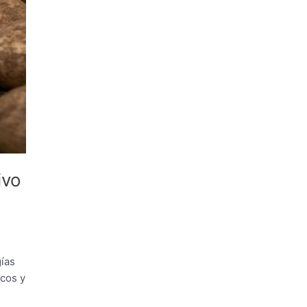
ivo
gías
icos y