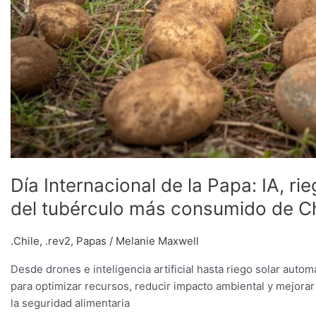
consumido
de
Chile
Día Internacional de la Papa: IA, ri
del tubérculo más consumido de Ch
.Chile
,
.rev2
,
Papas
/
Melanie Maxwell
Desde drones e inteligencia artificial hasta riego solar auto
para optimizar recursos, reducir impacto ambiental y mejorar
la seguridad alimentaria