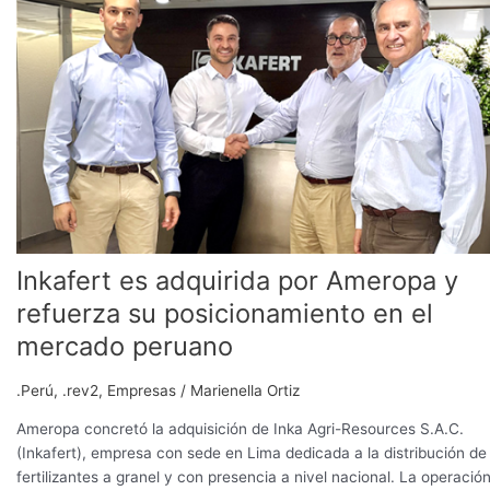
por
Ameropa
y
refuerza
su
posicionamiento
en
el
mercado
peruano
Inkafert es adquirida por Ameropa y
refuerza su posicionamiento en el
mercado peruano
.Perú
,
.rev2
,
Empresas
/
Marienella Ortiz
Ameropa concretó la adquisición de Inka Agri-Resources S.A.C.
(Inkafert), empresa con sede en Lima dedicada a la distribución de
fertilizantes a granel y con presencia a nivel nacional. La operació