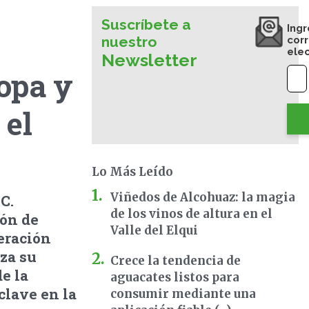
Suscríbete a
Ingr
nuestro
cor
ele
Newsletter
opa y
 el
Lo Más Leído
Viñedos de Alcohuaz: la magia
C.
de los vinos de altura en el
ión de
Valle del Elqui
peración
za su
Crece la tendencia de
e la
aguacates listos para
clave en la
consumir mediante una