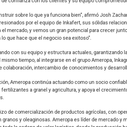
 de confianza con los clientes y su equipo comprometid
truir sobre lo que ya funciona bien”, afirmó Josh Zacha
sionados por el equipo de Inkafert, sus sólidas relacio
n el mercado, y vemos un gran potencial para crecer junt
lo que hace que el negocio sea exitoso”.
ando con su equipo y estructura actuales, garantizando l
Al mismo tiempo, al integrarse en el grupo Ameropa, Inkagr
 colaboración, intercambio de conocimientos y desarrollo
ición, Ameropa continúa actuando como un socio confiabl
fertilizantes a granel y agricultura, y apoya el crecimien
s.
zo de comercialización de productos agrícolas, con ope
 en granos y oleaginosas. Ameropa es líder de mercado y 