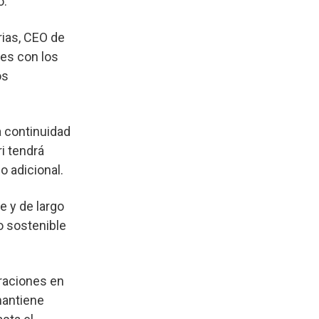
o.
rias, CEO de
nes con los
os
a continuidad
i tendrá
 adicional.
e y de largo
to sostenible
raciones en
mantiene