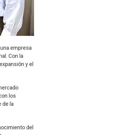
, una empresa
al. Con la
 expansión y el
 mercado
con los
 de la
nocimiento del