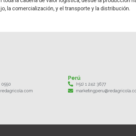
toda la cadena de valor logística, desde la producción ha
 la comercialización, y el transporte y la distribución.
Perú
1 0550
(+51) 1 242 3677
redagricola.com
marketingperu@redagricola.