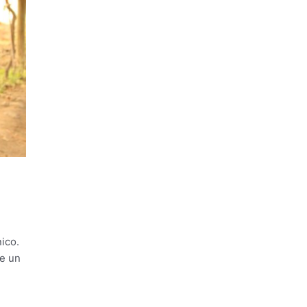
ico.
se un