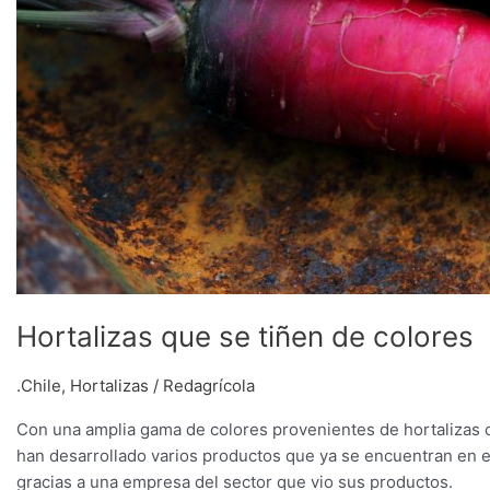
Hortalizas que se tiñen de colores
.Chile
,
Hortalizas
/
Redagrícola
Con una amplia gama de colores provenientes de hortalizas cu
han desarrollado varios productos que ya se encuentran en e
gracias a una empresa del sector que vio sus productos.