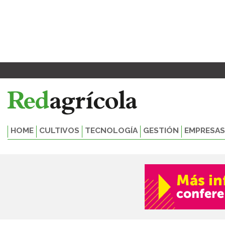
Ir
Paginación
al
de
contenido
entradas
HOME
CULTIVOS
TECNOLOGÍA
GESTIÓN
EMPRESAS