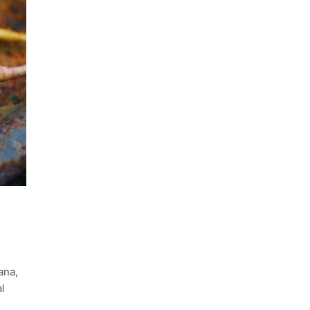
ana,
l