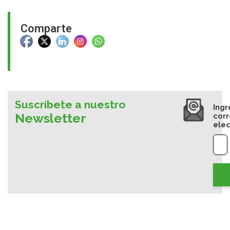
Comparte
Suscríbete a nuestro
Ingr
Newsletter
cor
elec