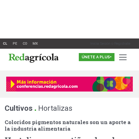
Ir
al
contenido
Inicia Sesión o Registrate
ÚNETE A PLUS+
.
Cultivos
Hortalizas
Coloridos pigmentos naturales son un aporte a
la industria alimentaria