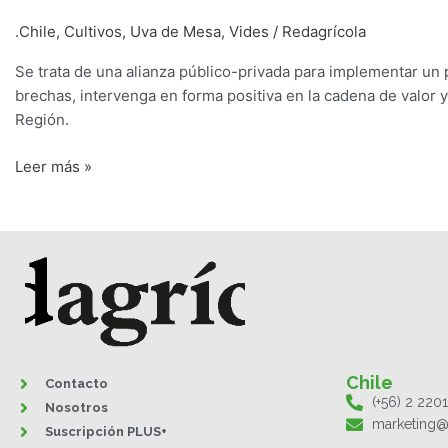
Integrado
.Chile
,
Cultivos
,
Uva de Mesa
,
Vides
/
Redagrícola
(PTI)
Uva
Se trata de una alianza público-privada para implementar un p
de
brechas, intervenga en forma positiva en la cadena de valor 
Mesa
Región.
de
los
Leer más »
Valles
de
Atacama
Chile
Contacto
(+56) 2 220
Nosotros
marketing@
Suscripción PLUS+