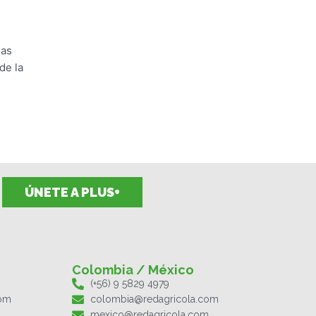
las
de la
ÚNETE A PLUS+
Colombia / México
(+56) 9 5829 4979
com
colombia@redagricola.com
mexico@redagricola.com