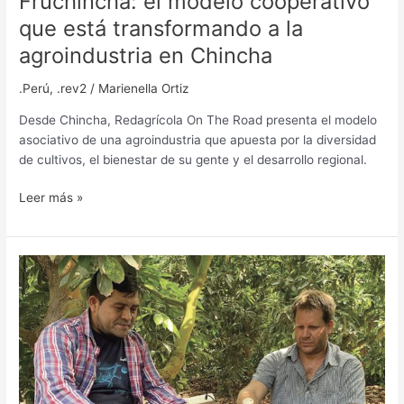
Fruchincha: el modelo cooperativo
que está transformando a la
agroindustria en Chincha
.Perú
,
.rev2
/
Marienella Ortiz
Desde Chincha, Redagrícola On The Road presenta el modelo
asociativo de una agroindustria que apuesta por la diversidad
de cultivos, el bienestar de su gente y el desarrollo regional.
Leer más »
Fruchincha
trabaja
continuamente
para
mejorar
las
condiciones
del