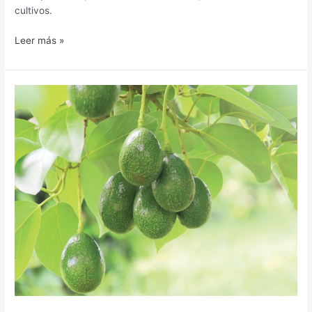
cultivos.
Leer más »
Regresar
a
la
raíz