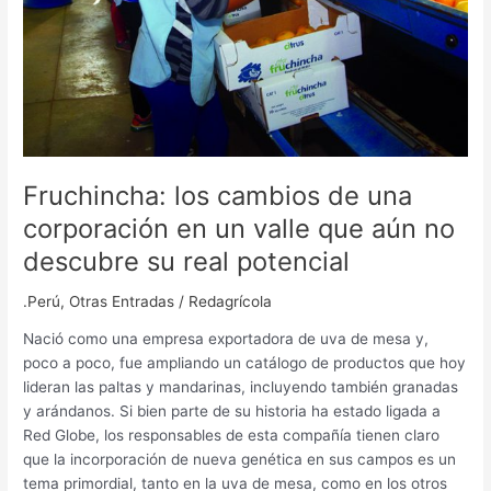
un
valle
que
aún
no
descubre
su
real
Fruchincha: los cambios de una
potencial
corporación en un valle que aún no
descubre su real potencial
.Perú
,
Otras Entradas
/
Redagrícola
Nació como una empresa exportadora de uva de mesa y,
poco a poco, fue ampliando un catálogo de productos que hoy
lideran las paltas y mandarinas, incluyendo también granadas
y arándanos. Si bien parte de su historia ha estado ligada a
Red Globe, los responsables de esta compañía tienen claro
que la incorporación de nueva genética en sus campos es un
tema primordial, tanto en la uva de mesa, como en los otros