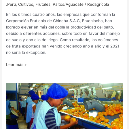
.Perú
,
Cultivos
,
Frutales
,
Paltos/Aguacate
/
Redagrícola
En los últimos cuatro años, las empresas que conforman la
Corporación Frutícola de Chincha S.A.C, Fruchincha, han
logrado elevar en más del doble la productividad del palto,
debido a diferentes acciones, sobre todo en favor del manejo
de suelo y con ello del riego. Como resultado, los volúmenes
de fruta exportada han venido creciendo año a año y el 2021
no sería la excepción.
Leer más »
Fruchincha:
los
cambios
de
una
corporación
en