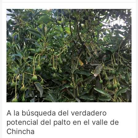
A
la
búsqueda
del
verdadero
potencial
del
palto
en
el
valle
de
Chincha
A la búsqueda del verdadero
potencial del palto en el valle de
Chincha