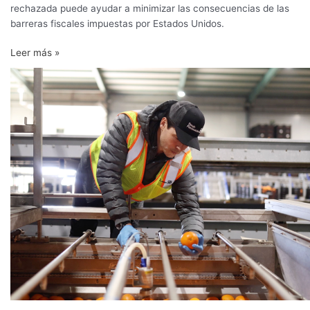
rechazada puede ayudar a minimizar las consecuencias de las
barreras fiscales impuestas por Estados Unidos.
Leer más »
Fresh
Formulaics
lleva
la
innovación
poscosecha
a
la
lucha
contra
la
inflación
alimentaria
en
América
Latina