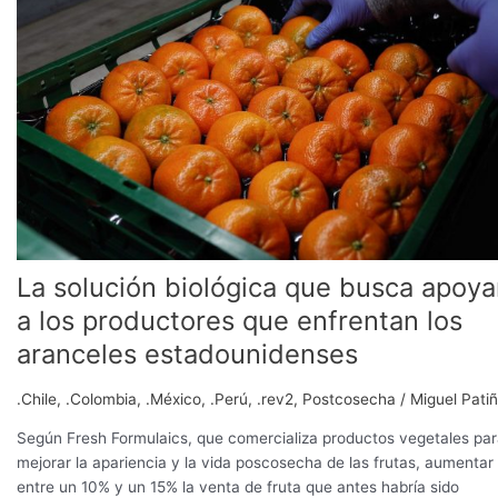
biológica
que
busca
apoyar
a
los
productores
que
enfrentan
los
aranceles
La solución biológica que busca apoya
estadounidenses
a los productores que enfrentan los
aranceles estadounidenses
.Chile
,
.Colombia
,
.México
,
.Perú
,
.rev2
,
Postcosecha
/
Miguel Pati
Según Fresh Formulaics, que comercializa productos vegetales pa
mejorar la apariencia y la vida poscosecha de las frutas, aumentar
entre un 10% y un 15% la venta de fruta que antes habría sido