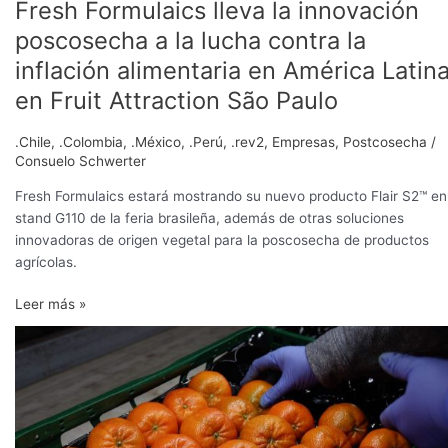
Fresh Formulaics lleva la innovación
en
Fruit
poscosecha a la lucha contra la
Attraction
inflación alimentaria en América Latin
São
en Fruit Attraction São Paulo
Paulo
.Chile
,
.Colombia
,
.México
,
.Perú
,
.rev2
,
Empresas
,
Postcosecha
/
Consuelo Schwerter
Fresh Formulaics estará mostrando su nuevo producto Flair S2™ en
stand G110 de la feria brasileña, además de otras soluciones
innovadoras de origen vegetal para la poscosecha de productos
agrícolas.
Leer más »
Flair
S1™,
la
apuesta
vegetal
de