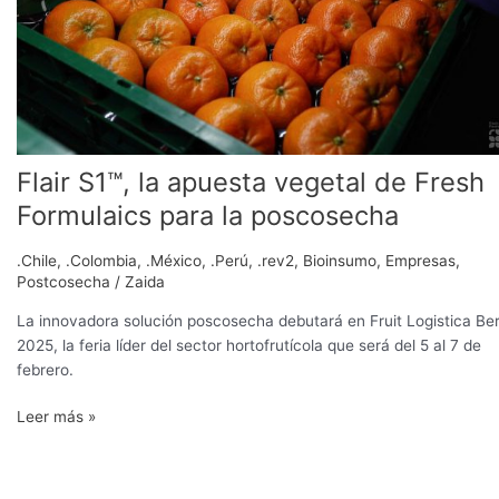
Fresh
Formulaics
para
la
poscosecha
Flair S1™, la apuesta vegetal de Fresh
Formulaics para la poscosecha
.Chile
,
.Colombia
,
.México
,
.Perú
,
.rev2
,
Bioinsumo
,
Empresas
,
Postcosecha
/
Zaida
La innovadora solución poscosecha debutará en Fruit Logistica Ber
2025, la feria líder del sector hortofrutícola que será del 5 al 7 de
febrero.
Leer más »
Fresh
Formulaics: