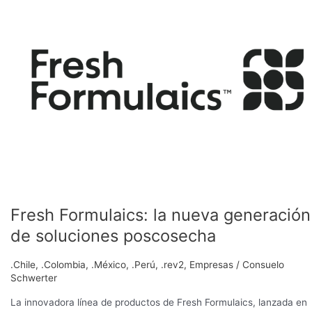
la
nueva
generación
de
soluciones
poscosecha
Fresh Formulaics: la nueva generación
de soluciones poscosecha
.Chile
,
.Colombia
,
.México
,
.Perú
,
.rev2
,
Empresas
/
Consuelo
Schwerter
La innovadora línea de productos de Fresh Formulaics, lanzada en