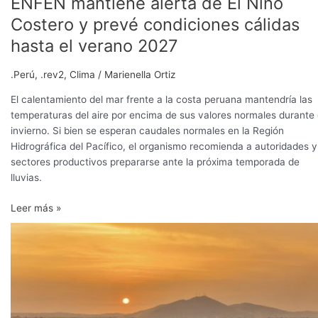
ENFEN mantiene alerta de El Niño
Costero y prevé condiciones cálidas
hasta el verano 2027
.Perú
,
.rev2
,
Clima
/
Marienella Ortiz
El calentamiento del mar frente a la costa peruana mantendría las
temperaturas del aire por encima de sus valores normales durante 
invierno. Si bien se esperan caudales normales en la Región
Hidrográfica del Pacífico, el organismo recomienda a autoridades y
sectores productivos prepararse ante la próxima temporada de
lluvias.
Leer más »
Ica,
el
nuevo
sur
del
arándano