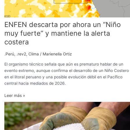
y
mantiene
la
ENFEN descarta por ahora un “Niño
alerta
costera
muy fuerte” y mantiene la alerta
costera
.Perú
,
.rev2
,
Clima
/
Marienella Ortiz
El organismo técnico señala que aún es prematuro hablar de un
evento extremo, aunque confirma el desarrollo de un Niño Costero
en el litoral peruano y una posible evolución débil en el Pacífico
central hacia mediados de 2026.
Leer más »
Alza
de
la
urea