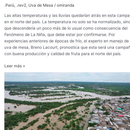
.Perú
,
.rev2
,
Uva de Mesa
/
omiranda
Las altas temperaturas y las lluvias quedarían atrás en esta camp
en el norte del país. La temperatura no solo se ha normalizado, sin
que descendería un poco más de lo usual como consecuencia del
Fenómeno de La Niña, que debe estar por confirmarse. Por
experiencias anteriores de épocas de frío, el experto en manejo de
uva de mesa, Breno Lacourt, pronostica que esta será una campa
con buena producción y calidad de fruta para el norte del país.
Leer más »
Existe
una
mayor
probabilidad
de
condiciones
de
temperaturas
cálidas