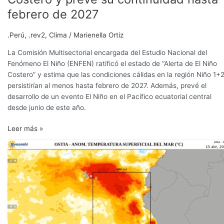
febrero de 2027
.Perú
,
.rev2
,
Clima
/
Marienella Ortiz
La Comisión Multisectorial encargada del Estudio Nacional del
Fenómeno El Niño (ENFEN) ratificó el estado de “Alerta de El Niño
Costero” y estima que las condiciones cálidas en la región Niño 1+
persistirían al menos hasta febrero de 2027. Además, prevé el
desarrollo de un evento El Niño en el Pacífico ecuatorial central
desde junio de este año.
Leer más »
ENFEN
descarta
por
ahora
un
“Niño
muy
fuerte”