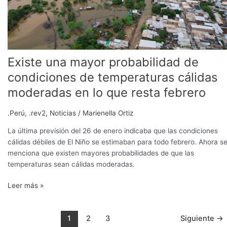
moderadas
en
lo
que
resta
Existe una mayor probabilidad de
febrero
condiciones de temperaturas cálidas
moderadas en lo que resta febrero
.Perú
,
.rev2
,
Noticias
/
Marienella Ortiz
La última previsión del 26 de enero indicaba que las condiciones
cálidas débiles de El Niño se estimaban para todo febrero. Ahora s
menciona que existen mayores probabilidades de que las
temperaturas sean cálidas moderadas.
Leer más »
1
2
3
Siguiente
→