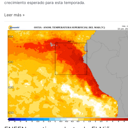
crecimiento esperado para esta temporada.
Leer más »
ENFEN
mantiene
alerta
de
El
Niño
Costero
y
prevé
condiciones
cálidas
hasta
el
verano
2027