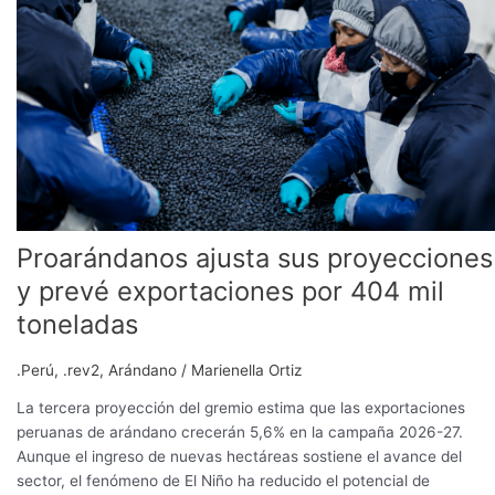
sus
proyecciones
y
prevé
exportaciones
por
404
mil
toneladas
Proarándanos ajusta sus proyecciones
y prevé exportaciones por 404 mil
toneladas
.Perú
,
.rev2
,
Arándano
/
Marienella Ortiz
La tercera proyección del gremio estima que las exportaciones
peruanas de arándano crecerán 5,6% en la campaña 2026-27.
Aunque el ingreso de nuevas hectáreas sostiene el avance del
sector, el fenómeno de El Niño ha reducido el potencial de