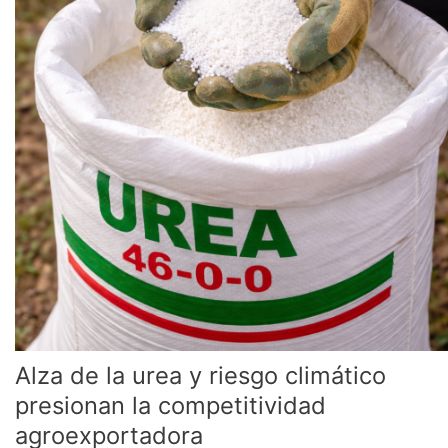
y
riesgo
climático
presionan
la
competitividad
agroexportadora
Alza de la urea y riesgo climático
presionan la competitividad
agroexportadora