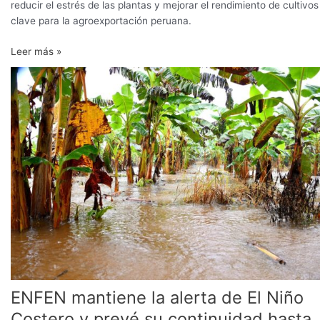
reducir el estrés de las plantas y mejorar el rendimiento de cultivos
clave para la agroexportación peruana.
Leer más »
ENFEN
mantiene
la
alerta
de
El
Niño
Costero
y
prevé
su
continuidad
hasta
febrero
ENFEN mantiene la alerta de El Niño
de
2027
Costero y prevé su continuidad hasta