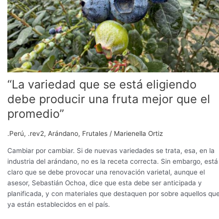
fruta
mejor
que
el
promedio”
“La variedad que se está eligiendo
debe producir una fruta mejor que el
promedio”
.Perú
,
.rev2
,
Arándano
,
Frutales
/
Marienella Ortiz
Cambiar por cambiar. Si de nuevas variedades se trata, esa, en la
industria del arándano, no es la receta correcta. Sin embargo, está
claro que se debe provocar una renovación varietal, aunque el
asesor, Sebastián Ochoa, dice que esta debe ser anticipada y
planificada, y con materiales que destaquen por sobre aquellos qu
ya están establecidos en el país.