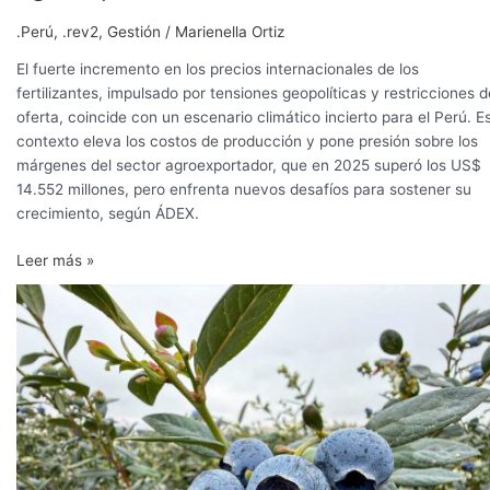
.Perú
,
.rev2
,
Gestión
/
Marienella Ortiz
El fuerte incremento en los precios internacionales de los
fertilizantes, impulsado por tensiones geopolíticas y restricciones d
oferta, coincide con un escenario climático incierto para el Perú. E
contexto eleva los costos de producción y pone presión sobre los
márgenes del sector agroexportador, que en 2025 superó los US$
14.552 millones, pero enfrenta nuevos desafíos para sostener su
crecimiento, según ÁDEX.
Leer más »
“La
variedad
que
se
está
eligiendo
debe
producir
una