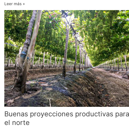
Leer más »
Buenas
proyecciones
productivas
para
el
norte
Buenas proyecciones productivas par
el norte