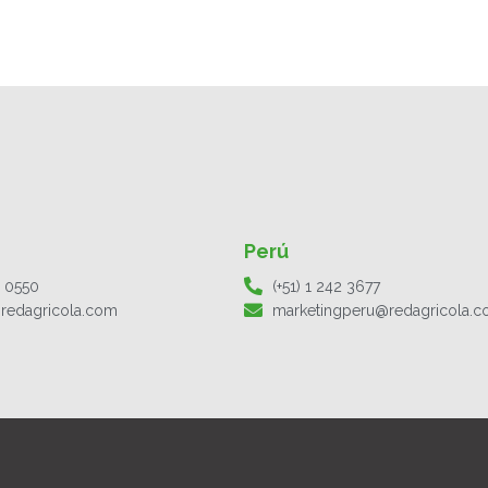
Perú
1 0550
(+51) 1 242 3677
redagricola.com
marketingperu@redagricola.