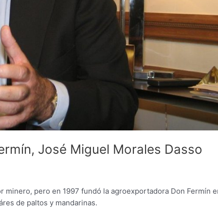
Fermín, José Miguel Morales Dasso
tor minero, pero en 1997 fundó la agroexportadora Don Fermín e
táres de paltos y mandarinas.