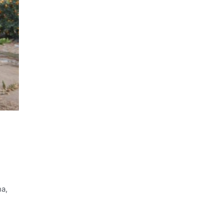
ha,
.