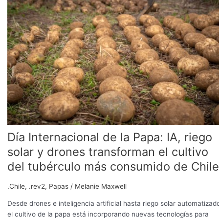
de
la
Papa:
IA,
riego
solar
y
drones
transforman
el
cultivo
del
Día Internacional de la Papa: IA, riego
tubérculo
más
solar y drones transforman el cultivo
consumido
del tubérculo más consumido de Chile
de
Chile
.Chile
,
.rev2
,
Papas
/
Melanie Maxwell
Desde drones e inteligencia artificial hasta riego solar automatizad
el cultivo de la papa está incorporando nuevas tecnologías para