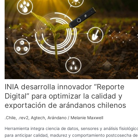
innovador
“Reporte
Digital”
para
optimizar
la
calidad
y
exportación
de
arándanos
chilenos
INIA desarrolla innovador “Reporte
Digital” para optimizar la calidad y
exportación de arándanos chilenos
.Chile
,
.rev2
,
Agtech
,
Arándano
/
Melanie Maxwell
Herramienta integra ciencia de datos, sensores y análisis fisiológic
para anticipar calidad, madurez y comportamiento postcosecha de