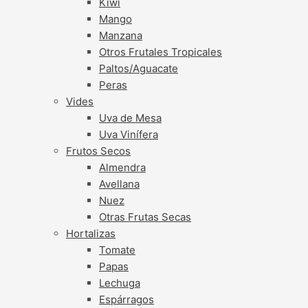
Kiwi
Mango
Manzana
Otros Frutales Tropicales
Paltos/Aguacate
Peras
Vides
Uva de Mesa
Uva Vinífera
Frutos Secos
Almendra
Avellana
Nuez
Otras Frutas Secas
Hortalizas
Tomate
Papas
Lechuga
Espárragos