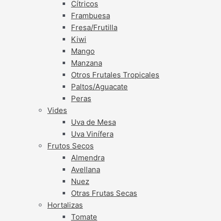
Cítricos
Frambuesa
Fresa/Frutilla
Kiwi
Mango
Manzana
Otros Frutales Tropicales
Paltos/Aguacate
Peras
Vides
Uva de Mesa
Uva Vinífera
Frutos Secos
Almendra
Avellana
Nuez
Otras Frutas Secas
Hortalizas
Tomate