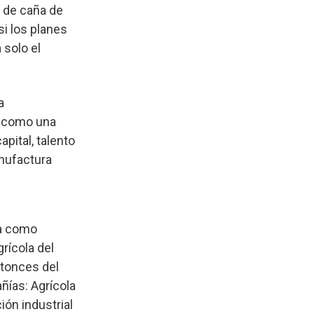
r de caña de
i los planes
 solo el
a
o como una
pital, talento
anufactura
na como
rícola del
ntonces del
ñías: Agrícola
ión industrial