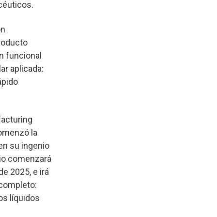
céuticos.
on
roducto
n funcional
ar aplicada:
ápido
acturing
comenzó la
en su ingenio
cio comenzará
e 2025, e irá
 completo:
os líquidos