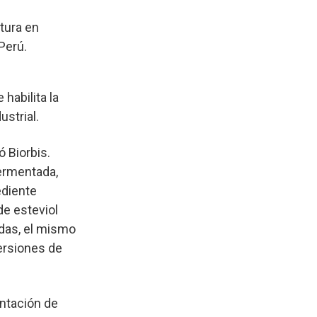
tura en
Perú.
habilita la
strial.
 Biorbis.
fermentada,
ediente
de esteviol
das, el mismo
versiones de
entación de