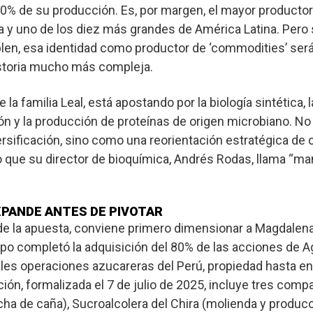
80% de su producción. Es, por margen, el mayor producto
 y uno de los diez más grandes de América Latina. Pero s
len, esa identidad como productor de ‘commodities’ será
historia mucho más compleja.
la familia Leal, está apostando por la biología sintética, l
ón y la producción de proteínas de origen microbiano. N
rsificación, sino como una reorientación estratégica de ca
lo que su director de bioquímica, Andrés Rodas, llama “m
EXPANDE ANTES DE PIVOTAR
 de la apuesta, conviene primero dimensionar a Magdale
upo completó la adquisición del 80% de las acciones de
Ag
pales operaciones azucareras del Perú, propiedad hasta e
ón, formalizada el 7 de julio de 2025, incluye tres compa
cha de caña), Sucroalcolera del Chira (molienda y producc