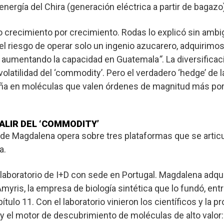
energía del Chira (generación eléctrica a partir de bagazo)
o crecimiento por crecimiento. Rodas lo explicó sin amb
 riesgo de operar solo un ingenio azucarero, adquirimos
 aumentando la capacidad en Guatemala
“
. La diversifica
 volatilidad del ‘commodity’. Pero el verdadero ‘hedge’ de 
ña en moléculas que valen órdenes de magnitud más por l
ALIR DEL ‘COMMODITY’
 de Magdalena opera sobre tres plataformas que se artic
a.
 laboratorio de I+D con sede en Portugal. Magdalena adqui
myris, la empresa de biología sintética que lo fundó, ent
ítulo 11. Con el laboratorio vinieron los científicos y la p
hoy el motor de descubrimiento de moléculas de alto valor