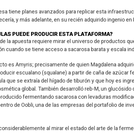
sa tiene planes avanzados para replicar esta infraestruc
ecería, y más adelante, en su recién adquirido ingenio en 
ULAS PUEDE PRODUCIR ESTA PLATAFORMA?
de la apuesta requiere mirar el universo de productos que 
n cuando se tiene acceso a sacarosa barata y escala indu
cto es Amyris; precisamente de quien Magdalena adquirió
roducir
escualano
(squalane) a partir de caña de azúcar 
 que se extraía del hígado de tiburón y que hoy es ingr
 cosmética global. También desarrolló
reb-M
, un glucósido 
 producido fermentando sacarosa con levaduras modifica
entro de Oobli, una de las empresas del portafolio de in
onsiderablemente al mirar el estado del arte de la ferm