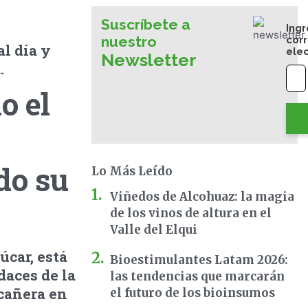
Suscríbete a
Ingr
nuestro
cor
l día y
ele
Newsletter
.
o el
do su
Lo Más Leído
Viñedos de Alcohuaz: la magia
de los vinos de altura en el
Valle del Elqui
úcar, está
Bioestimulantes Latam 2026:
daces de la
las tendencias que marcarán
 cañera en
el futuro de los bioinsumos