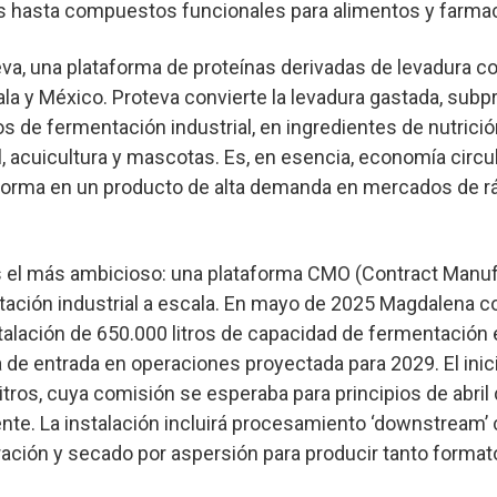
s hasta compuestos funcionales para alimentos y farma
eva
, una plataforma de proteínas derivadas de levadura c
a y México. Proteva convierte la levadura gastada, subp
os de fermentación industrial, en ingredientes de nutrició
, acuicultura y mascotas. Es, en esencia, economía circul
forma en un producto de alta demanda en mercados de r
s el más ambicioso: una
plataforma CMO (Contract Manuf
tación industrial a escala. En mayo de 2025 Magdalena 
talación de 650.000 litros de capacidad de fermentación
 de entrada en operaciones proyectada para 2029. El ini
tros, cuya comisión se esperaba para principios de abril d
te. La instalación incluirá procesamiento ‘downstream’
tración y secado por aspersión para producir tanto format