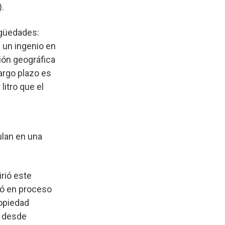
.
igüedades:
 un ingenio en
ción geográfica
largo plazo es
itro que el
ulan en una
rió este
ró en proceso
ropiedad
: desde