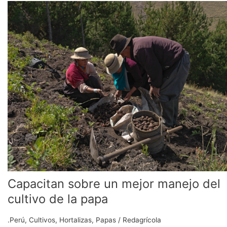
Capacitan
sobre
un
mejor
manejo
del
cultivo
de
la
papa
Capacitan sobre un mejor manejo del
cultivo de la papa
.Perú
,
Cultivos
,
Hortalizas
,
Papas
/
Redagrícola