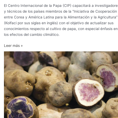
El Centro Internacional de la Papa (CIP) capacitará a investigadore
y técnicos de los países miembros de la “Iniciativa de Cooperación
entre Corea y América Latina para la Alimentación y la Agricultura”
(Kolfaci por sus siglas en inglés) con el objetivo de actualizar sus
conocimientos respecto al cultivo de papa, con especial énfasis en
los efectos del cambio climático.
Leer más »
Investigaciones
que
abrirán
nuevos
horizontes
a
la
papa
peruana