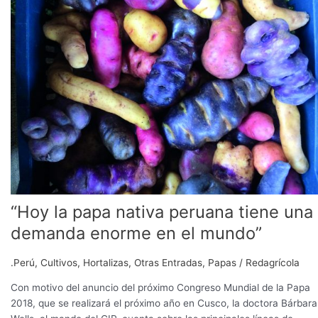
nativa
peruana
tiene
una
demanda
enorme
en
el
mundo”
“Hoy la papa nativa peruana tiene una
demanda enorme en el mundo”
.Perú
,
Cultivos
,
Hortalizas
,
Otras Entradas
,
Papas
/
Redagrícola
Con motivo del anuncio del próximo Congreso Mundial de la Papa
2018, que se realizará el próximo año en Cusco, la doctora Bárbara