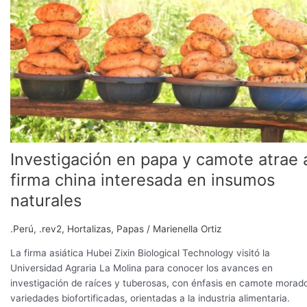
y
camote
atrae
a
firma
china
interesada
en
insumos
naturales
Investigación en papa y camote atrae 
firma china interesada en insumos
naturales
.Perú
,
.rev2
,
Hortalizas
,
Papas
/
Marienella Ortiz
La firma asiática Hubei Zixin Biological Technology visitó la
Universidad Agraria La Molina para conocer los avances en
investigación de raíces y tuberosas, con énfasis en camote morad
variedades biofortificadas, orientadas a la industria alimentaria.