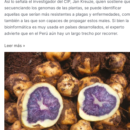
Así lo señala el investigador del CIP, Jan Kreuze, quien sostiene qu
secuenciando los genomas de las plantas, se puede identificar
aquellas que serían más resistentes a plagas y enfermedades, co
también a las que son capaces de propagar estos males. Si bien la
bioinformática es muy usada en países desarrollados, el experto
advierte que en el Perú aún hay un largo trecho por recorrer.
Leer más »
Nuevos
caminos
para
la
papa
peruana