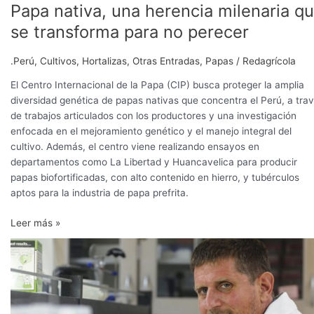
Papa nativa, una herencia milenaria q
se transforma para no perecer
.Perú
,
Cultivos
,
Hortalizas
,
Otras Entradas
,
Papas
/
Redagrícola
El Centro Internacional de la Papa (CIP) busca proteger la amplia
diversidad genética de papas nativas que concentra el Perú, a tra
de trabajos articulados con los productores y una investigación
enfocada en el mejoramiento genético y el manejo integral del
cultivo. Además, el centro viene realizando ensayos en
departamentos como La Libertad y Huancavelica para producir
papas biofortificadas, con alto contenido en hierro, y tubérculos
aptos para la industria de papa prefrita.
Leer más »
“Con
la
bioinformática
se
pueden