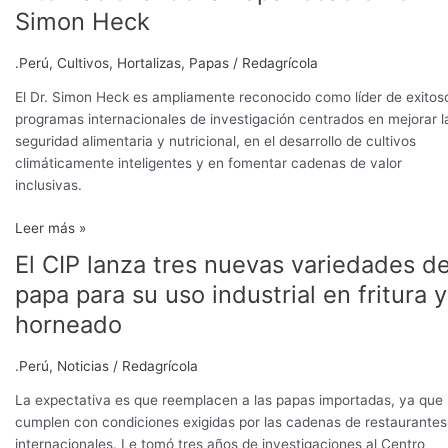
Simon Heck
.Perú
,
Cultivos
,
Hortalizas
,
Papas
/
Redagrícola
El Dr. Simon Heck es ampliamente reconocido como líder de exitos
programas internacionales de investigación centrados en mejorar l
seguridad alimentaria y nutricional, en el desarrollo de cultivos
climáticamente inteligentes y en fomentar cadenas de valor
inclusivas.
Leer más »
El CIP lanza tres nuevas variedades d
El
CIP
papa para su uso industrial en fritura y
lanza
horneado
tres
nuevas
.Perú
,
Noticias
/
Redagrícola
variedades
de
La expectativa es que reemplacen a las papas importadas, ya que
papa
cumplen con condiciones exigidas por las cadenas de restaurantes
para
internacionales. Le tomó tres años de investigaciones al Centro