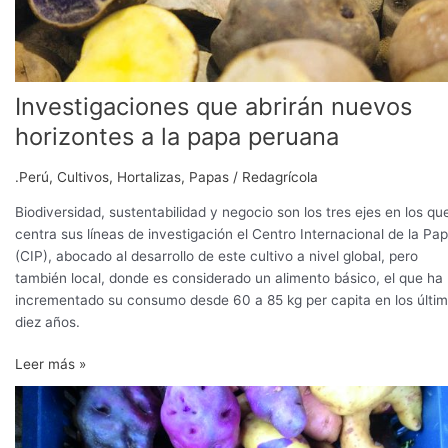
Investigaciones que abrirán nuevos
horizontes a la papa peruana
.Perú
,
Cultivos
,
Hortalizas
,
Papas
/
Redagrícola
Biodiversidad, sustentabilidad y negocio son los tres ejes en los qu
centra sus líneas de investigación el Centro Internacional de la Pa
(CIP), abocado al desarrollo de este cultivo a nivel global, pero
también local, donde es considerado un alimento básico, el que ha
incrementado su consumo desde 60 a 85 kg per capita en los últi
diez años.
Leer más »
“Hoy
la
papa