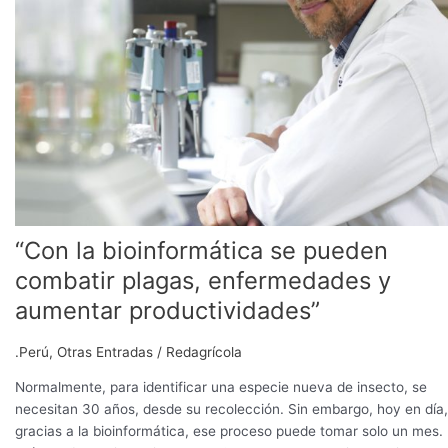
combatir
plagas,
enfermedades
y
aumentar
productividades”
“Con la bioinformática se pueden
combatir plagas, enfermedades y
aumentar productividades”
.Perú
,
Otras Entradas
/
Redagrícola
Normalmente, para identificar una especie nueva de insecto, se
necesitan 30 años, desde su recolección. Sin embargo, hoy en día,
gracias a la bioinformática, ese proceso puede tomar solo un mes.