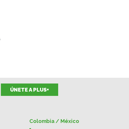
s
ÚNETE A PLUS+
Colombia / México