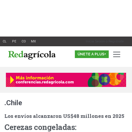
Ir
al
contenido
Inicia Sesión o Registrate
ÚNETE A PLUS+
.Chile
Los envíos alcanzaron US$48 millones en 2025
Cerezas congeladas: