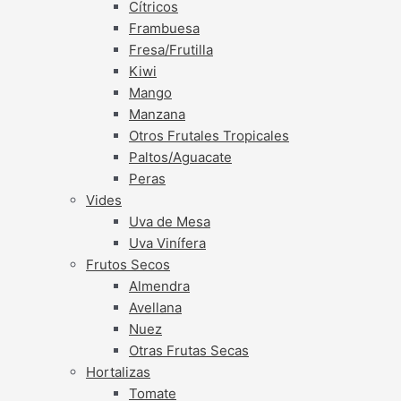
Cítricos
Frambuesa
Fresa/Frutilla
Kiwi
Mango
Manzana
Otros Frutales Tropicales
Paltos/Aguacate
Peras
Vides
Uva de Mesa
Uva Vinífera
Frutos Secos
Almendra
Avellana
Nuez
Otras Frutas Secas
Hortalizas
Tomate