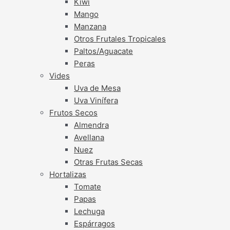
Kiwi
Mango
Manzana
Otros Frutales Tropicales
Paltos/Aguacate
Peras
Vides
Uva de Mesa
Uva Vinífera
Frutos Secos
Almendra
Avellana
Nuez
Otras Frutas Secas
Hortalizas
Tomate
Papas
Lechuga
Espárragos