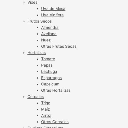
Vides
Uva de Mesa
Uva Vinífera
Frutos Secos
Almendra
Avellana
Nuez
Otras Frutas Secas
Hortalizas
Tomate
Papas
Lechuga
Espárragos
Capsicum
Otras Hortalizas
Cereales
Trigo
Maíz
Arroz
Otros Cereales
Cultivos Extensivos