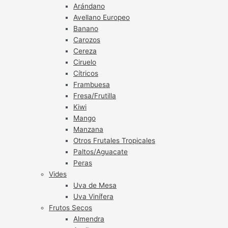
Arándano
Avellano Europeo
Banano
Carozos
Cereza
Ciruelo
Cítricos
Frambuesa
Fresa/Frutilla
Kiwi
Mango
Manzana
Otros Frutales Tropicales
Paltos/Aguacate
Peras
Vides
Uva de Mesa
Uva Vinífera
Frutos Secos
Almendra