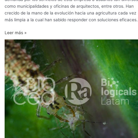
como municipalidades y oficinas de arquitectos, entre otros. Han
crecido de la mano de la evolución hacia una agricultura cada vez
más limpia a la cual han sabido responder con soluciones eficaces.
Leer más »
Biocontroladores:
el
ejército
invisible
y
eficiente
que
protege
los
cultivos