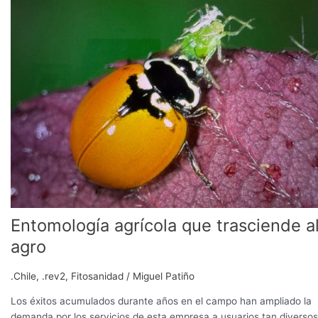
que
trasciende
al
agro
Entomología agrícola que trasciende a
agro
.Chile
,
.rev2
,
Fitosanidad
/
Miguel Patiño
Los éxitos acumulados durante años en el campo han ampliado la
demanda por los servicios de esta empresa a usuarios tan diversos