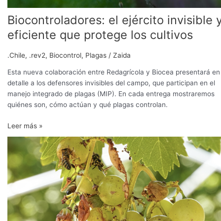
Biocontroladores: el ejército invisible 
eficiente que protege los cultivos
.Chile
,
.rev2
,
Biocontrol
,
Plagas
/
Zaida
Esta nueva colaboración entre Redagrícola y Biocea presentará en
detalle a los defensores invisibles del campo, que participan en el
manejo integrado de plagas (MIP). En cada entrega mostraremos
quiénes son, cómo actúan y qué plagas controlan.
Leer más »
Nuevos
avances
en
el
control
de
la
‘chaqueta