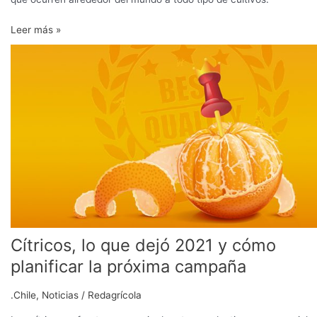
Leer más »
Cítricos,
lo
que
dejó
2021
y
cómo
planificar
la
próxima
campaña
Cítricos, lo que dejó 2021 y cómo
planificar la próxima campaña
.Chile
,
Noticias
/
Redagrícola