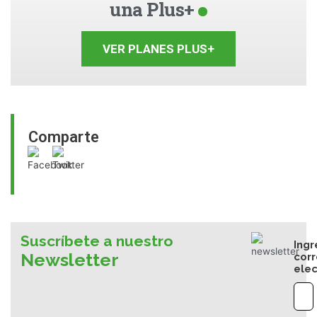
una Plus+
VER PLANES PLUS+
Comparte
Suscríbete a nuestro
Ingr
Newsletter
cor
elec