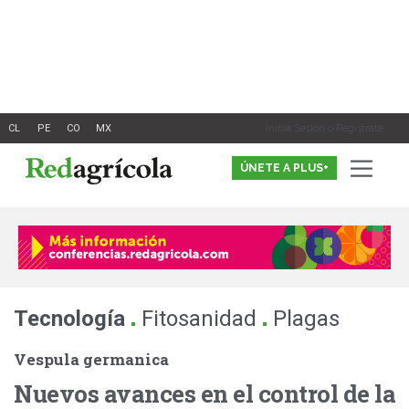
Ir
al
contenido
Inicia Sesión o Registrate
ÚNETE A PLUS+
.
.
Tecnología
Fitosanidad
Plagas
Vespula germanica
Nuevos avances en el control de la