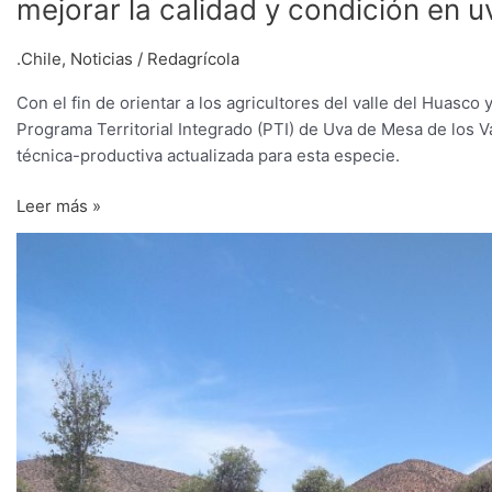
mejorar la calidad y condición en 
.Chile
,
Noticias
/
Redagrícola
Con el fin de orientar a los agricultores del valle del Huasco
Programa Territorial Integrado (PTI) de Uva de Mesa de los 
técnica-productiva actualizada para esta especie.
Leer más »
Se
iniciará
la
convocatoria
para
financiar
obras
de
acumulación
e