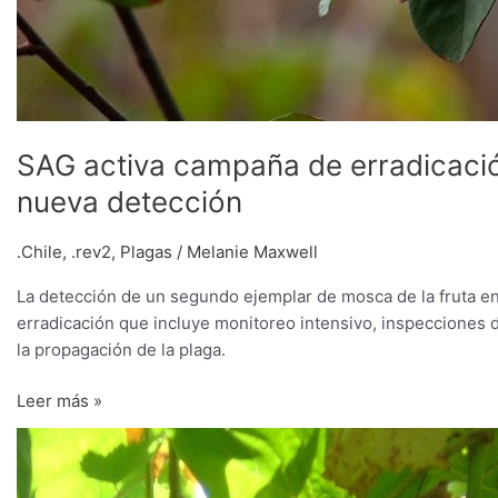
SAG activa campaña de erradicació
nueva detección
.Chile
,
.rev2
,
Plagas
/
Melanie Maxwell
La detección de un segundo ejemplar de mosca de la fruta en
erradicación que incluye monitoreo intensivo, inspecciones dom
la propagación de la plaga.
Leer más »
Productores
de
Atacama