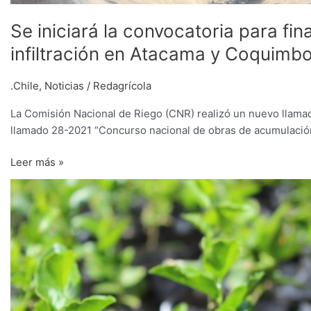
Se iniciará la convocatoria para fi
infiltración en Atacama y Coquimb
.Chile
,
Noticias
/
Redagrícola
La Comisión Nacional de Riego (CNR) realizó un nuevo llamado 
llamado 28-2021 “Concurso nacional de obras de acumulación e
Leer más »
Implementan
programa
de
preservación
de
especies
nativas
y