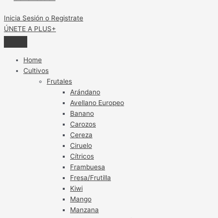
para
mitigar
Inicia Sesión o Registrate
efectos
ÚNETE A PLUS+
del
cambio
climático
Home
Cultivos
Frutales
Arándano
Avellano Europeo
Banano
Carozos
Cereza
Ciruelo
Cítricos
Frambuesa
Fresa/Frutilla
Kiwi
Mango
Manzana