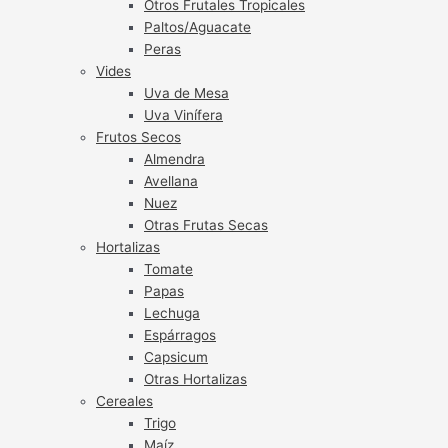
Otros Frutales Tropicales
Paltos/Aguacate
Peras
Vides
Uva de Mesa
Uva Vinífera
Frutos Secos
Almendra
Avellana
Nuez
Otras Frutas Secas
Hortalizas
Tomate
Papas
Lechuga
Espárragos
Capsicum
Otras Hortalizas
Cereales
Trigo
Maíz