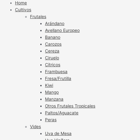
Home
Cultivos
Frutales
Arándano
Avellano Europeo
Banano
Carozos
Cereza
Ciruelo
Cítricos
Frambuesa
Fresa/Frutilla
Kiwi
Mango
Manzana
Otros Frutales Tropicales
Paltos/Aguacate
Peras
Vides
Uva de Mesa