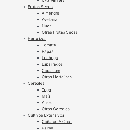
Uva Vinífera
Frutos Secos
Almendra
Avellana
Nuez
Otras Frutas Secas
Hortalizas
Tomate
Papas
Lechuga
Espárragos
Capsicum
Otras Hortalizas
Cereales
Trigo
Maíz
Arroz
Otros Cereales
Cultivos Extensivos
Caña de Azúcar
Palma